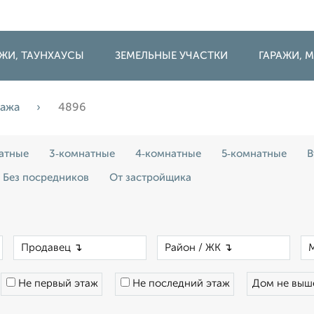
ДЖИ, ТАУНХАУСЫ
ЗЕМЕЛЬНЫЕ УЧАСТКИ
ГАРАЖИ,
дажа
4896
атные
3‑комнатные
4‑комнатные
5‑комнатные
В
Без посредников
От застройщика
×
×
×
Не первый этаж
Не последний этаж
Дом не вы