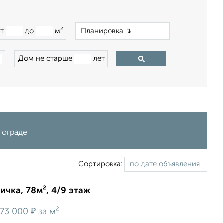
×
от
до
м²
Дом не старше
лет
гограде
Сортировка:
ичка, 78м², 4/9 этаж
₽
73 000
за м²