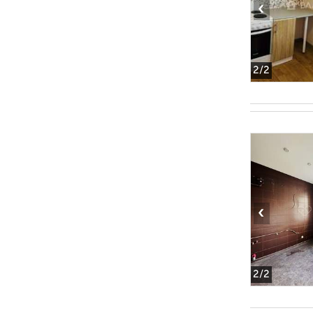
‹
2
/2
‹
2
/2