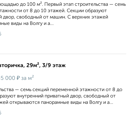
лощадью до 100 м². Первый этап строительства — семь
тажности от 8 до 10 этажей. Секции образуют
й двор, свободный от машин. С верхних этажей
ые виды на Волгу и а...
6
вторичка, 29м², 3/9 этаж
₽
5 000
за м²
льства — семь секций переменной этажности от 8 до
бразуют внутренний приватный двор, свободный от
жей открываются панорамные виды на Волгу и а...
6