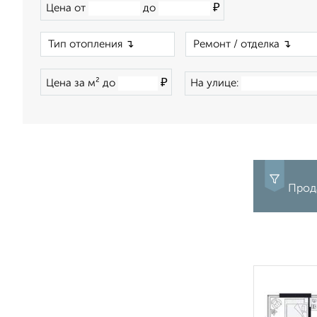
₽
Цена от
до
×
₽
Цена за м² до
На улице:
Прода