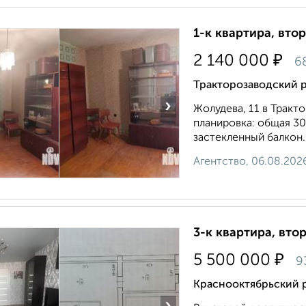
1-к квартира, втор
₽
2 140 000
6
Тракторозаводский р
›
Жолудева, 11 в Тракт
планировка: общая 30.
застекленный балкон. 
Агентство, 06.08.202
3-к квартира, втор
₽
5 500 000
9
Краснооктябрьский 