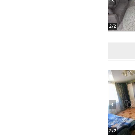
‹
2
/2
‹
2
/2