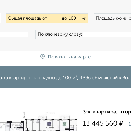
×
Общая площадь от
до
м²
Площадь кухни 
По ключевому слову:
Показать на карте
жа квартир, c площадью до 100 м², 4896 объявлений в Вол
3-к квартира, втор
₽
13 445 560
1