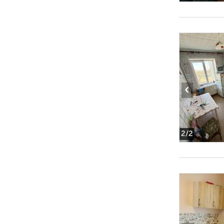
‹
2
/2