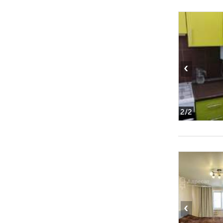
‹
2
/2
‹