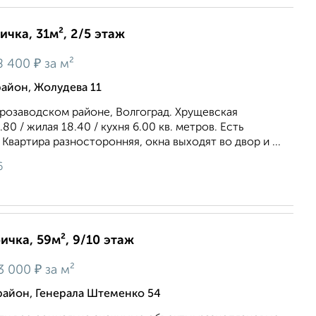
ичка, 31м², 2/5 этаж
₽
8 400
за м²
айон, Жолудева 11
орозаводском районе, Волгоград. Хрущевская
80 / жилая 18.40 / кухня 6.00 кв. метров. Есть
Квартира разносторонняя, окна выходят во двор и ...
6
ичка, 59м², 9/10 этаж
₽
3 000
за м²
район, Генерала Штеменко 54