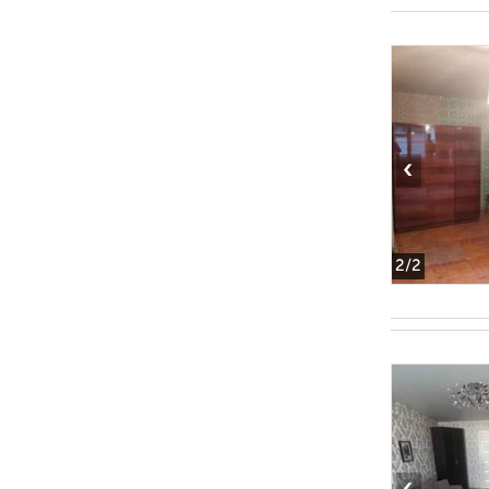
‹
2
/2