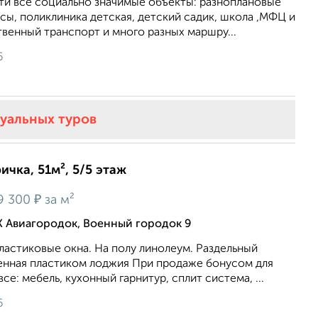
ти все социально значимые объекты: разноплановые
сы, поликлиника детская, детский садик, школа ,МФЦ и
венный транспорт и много разных маршру...
6
туальных туров
ичка, 51м², 5/5 этаж
₽
9 300
за м²
К Авиагородок, Военный городок 9
астиковые окна. На полу линолеум. Раздельный
ленная пластиком лоджия При продаже бонусом для
се: мебель, кухонный гарнитур, сплит система, ...
6