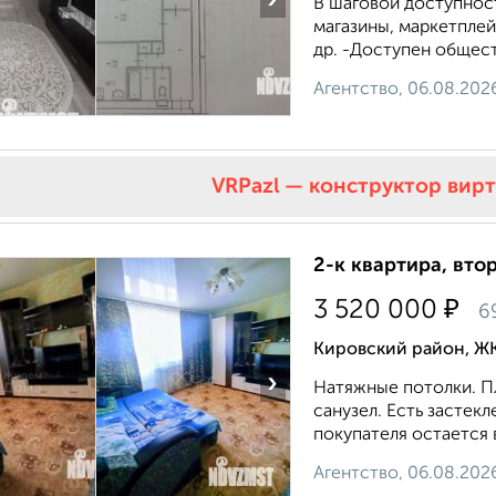
›
В шаговой доступнос
магазины, маркетплей
др. -Доступен общест
Агентство, 06.08.202
VRPazl — конструктор вир
2-к квартира, втор
₽
3 520 000
6
Кировский район, Ж
›
Натяжные потолки. Пл
санузел. Есть застек
покупателя остается в
Агентство, 06.08.202