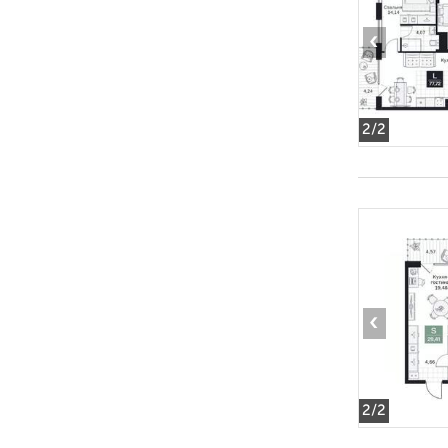
‹
2
/2
‹
2
/2