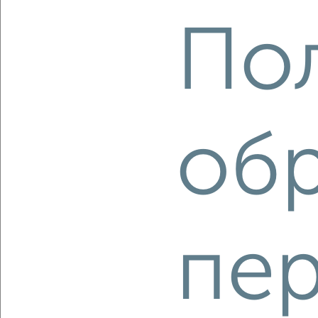
Агентство, 03.08.2026
По
‹
›
об
2
/10
4-к квартира, вторичка, 94м², 6/7 этаж
₽
₽
5 700 000
60 400
за м²
Краснооктябрьский район, проспект имени В.И. Ленина 141
Агентство, 03.08.2026
пе