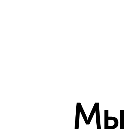
2
/2
4-к квартира, вторичка, 125м², 10/17 этаж
₽
₽
23 800 000
190 100
за м²
Центральный район, Батальонная 13А
Агентство, 05.08.2026
Создайте виртуальный тур по вашему
пространству с VRPazl
Мы
‹
›
2
/10