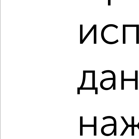
исп
‹
›
2
/2
дан
4-к квартира, вторичка, 12м², 2/3 этаж
₽
₽
1 400 000
113 900
за м²
Дзержинский район, Новодвинская 46
Агентство, 05.08.2026
на
‹
›