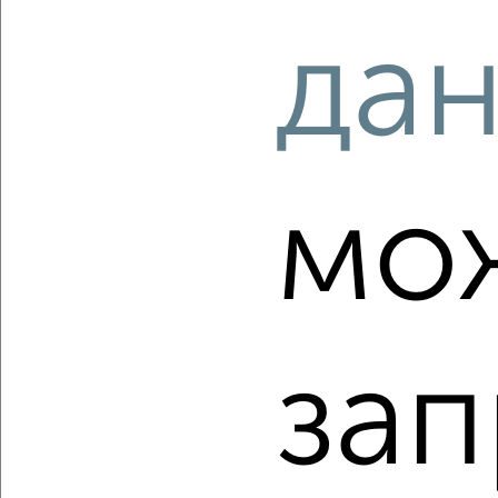
‹
›
да
2
/2
4-к квартира, вторичка, 130м², 11/17 этаж
₽
₽
23 000 000
177 500
за м²
Центральный район, Батальонная 13
Агентство, 03.08.2026
мо
‹
›
зап
2
/2
4-к квартира, вторичка, 92м², 2/9 этаж
₽
₽
9 500 000
102 900
за м²