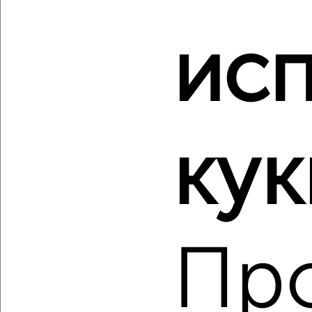
4-к квартира, вторичка, 59м², 4/5 этаж
₽
₽
4 400 000
75 100
за м²
ис
Дзержинский район, мкр. Жилгородок, 51-й Гвардейской
Дивизии 57
Агентство, 05.08.2026
кук
‹
›
2
/2
4-к квартира, вторичка, 62м², 1/5 этаж
Пр
₽
₽
4 480 000
72 000
за м²
Дзержинский район, мкр. пос. Ангарский, Маршала Рыбалко
10
Агентство, 05.08.2026