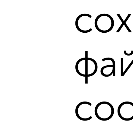
Советский район, мкр. Родниковая Долина, ЖК
со
Гвардейский, Грибанова 7Б
Агентство, 31.07.2026
1 / 2
2
фа
Как купить четырехкомнатную квартиру в Волгограде на
сайте Волгоград-недвижимость?
Используя удобную форму поиска с множеством
фильтров и сортировкой по параметрам, вы можете
подобрать для покупки четырехкомнатную квартиру в
Волгограде.
coo
Найденные предложения: 102 объявлений, можно
посмотреть в виде списка или на карте, с описанием,
расположением, ценой и другими подробностями.
Подберите подходящую недвижимость из предложений
от собственников, риэлторов, застройщиков и агенств
недвижимости, связаться с ними можно по телефону или