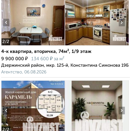
‹
›
2
/2
4-к квартира, вторичка, 74м², 1/9 этаж
₽
₽
9 900 000
134 600
за м²
Дзержинский район, мкр. 125-й, Константина Симонова 19Б
Агентство, 06.08.2026
‹
›
2
/2