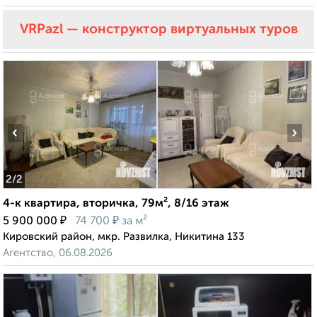
VRPazl — конструктор виртуальных туров
‹
›
2
/2
4-к квартира, вторичка, 79м², 8/16 этаж
₽
₽
5 900 000
74 700
за м²
Кировский район, мкр. Развилка, Никитина 133
Агентство, 06.08.2026