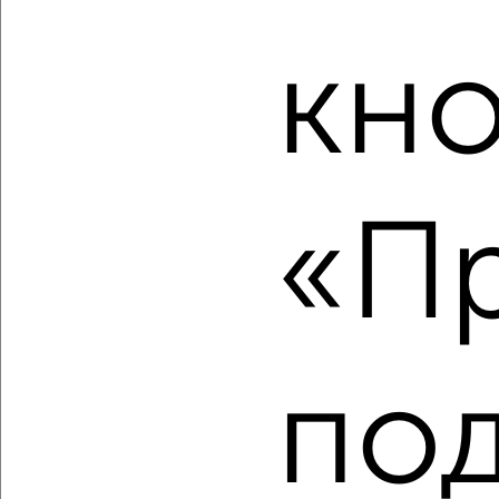
2
/10
кн
4-к квартира, вторичка, 108м², 6/7 этаж
₽
₽
13 300 000
123 000
за м²
Центральный район, Комсомольская 10
Агентство, 05.08.2026
«Пр
‹
›
2
/10
по
4-к квартира, вторичка, 106м², 8/9 этаж
₽
₽
12 000 000
113 700
за м²
Дзержинский район, Шекснинская 8А
Агентство, 05.08.2026