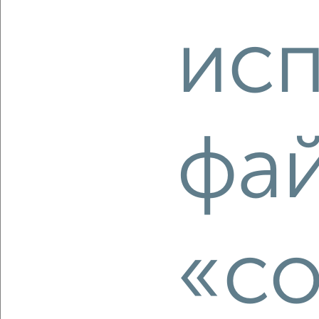
ис
2
/2
4-к квартира, вторичка, 62м², 5/5 этаж
₽
₽
3 800 000
61 400
за м²
Красноармейский район, мкр. пос. Верхняя Судоверфь,
Героев Малой Земли 38
Агентство, 05.08.2026
фа
‹
›
«co
2
/2
4-к квартира, вторичка, 66м², 3/9 этаж
₽
₽
6 250 000
95 200
за м²
Краснооктябрьский район, Маршала Ерёменко 78