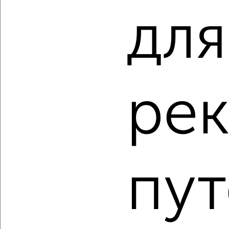
‹
›
для
2
/2
4-к квартира, вторичка, 55м², 4/5 этаж
₽
₽
5 000 000
91 000
за м²
Центральный район, проспект имени В.И. Ленина 58/1
ре
Агентство, 31.07.2026
‹
›
пут
2
/2
4-к квартира, вторичка, 93м², 1/3 этаж
₽
₽
9 600 000
103 700
за м²