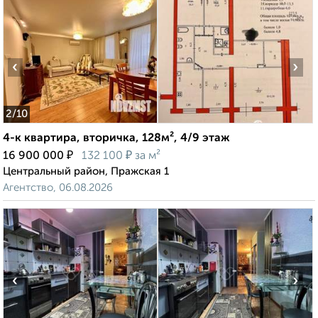
‹
›
2
/10
4-к квартира, вторичка, 128м², 4/9 этаж
₽
₽
16 900 000
132 100
за м²
Центральный район, Пражская 1
Агентство, 06.08.2026
‹
›