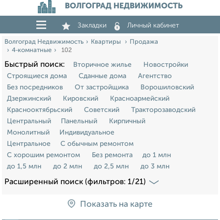
ВОЛГОГРАД НЕДВИЖИМОСТЬ
Закладки
Личный кабинет
Волгоград Недвижимость
Квартиры
Продажа
4‑комнатные
102
Быстрый поиск:
Вторичное жилье
Новостройки
Строящиеся дома
Сданные дома
Агентство
Без посредников
От застройщика
Ворошиловский
Дзержинский
Кировский
Красноармейский
Краснооктябрьский
Советский
Тракторозаводский
Центральный
Панельный
Кирпичный
Монолитный
Индивидуальное
Центральное
С обычным ремонтом
С хорошим ремонтом
Без ремонта
до 1 млн
до 1,5 млн
до 2 млн
до 2,5 млн
до 3 млн
Расширенный поиск (фильтров: 1/21)
Показать на карте