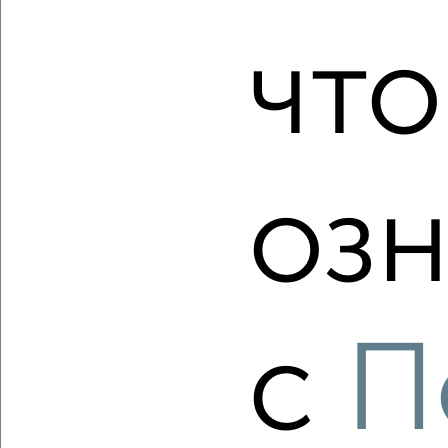
что
‹
›
2
/2
озн
4-к квартира, вторичка, 85м², 5/9 этаж
₽
₽
8 000 000
94 100
за м²
Краснооктябрьский район, Репина 13
Агентство, 05.08.2026
с
П
‹
›