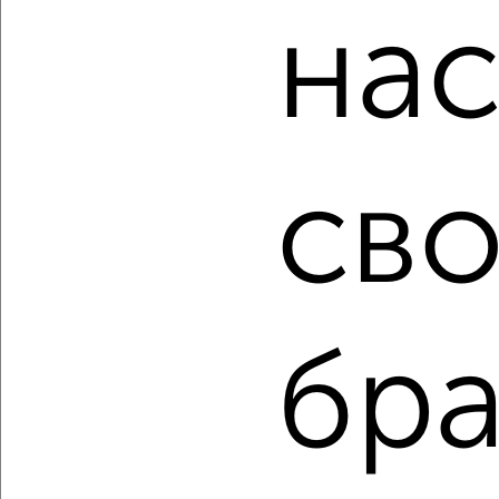
нас
написать сообщение в любом удобном для вас
мессенджере, это безопасно и бесплатно.
Для покупки квартиры доступна ипотека от крупнейших
банков России: СберБанк, ВТБ, Альфа-Банк,
Россельхозбанк, Совкомбанк, Т-Банк, Росбанк, Почта
Банк на сумму от 400 000 до 120 000 000 рублей сроком
до 30 лет.
сво
Сайт работает во многих городах России.
Сколько стоит купить четырехкомнатную квартиру в
Волгограде?
Цена недвижимости: мин. от
1400000
руб. до макс.
23800000
руб.
бра
Средняя цена:
10243166
руб.
Цена за м2: от
116666
руб. до
183076
руб.
Средняя цена за м2:
116399
руб.