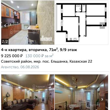
‹
›
2
/2
4-к квартира, вторичка, 71м², 9/9 этаж
₽
₽
9 225 000
130 000
за м²
Советский район, мкр. пос. Ельшанка, Казахская 22
Агентство, 06.08.2026
‹
›