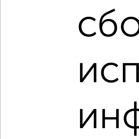
Тракторозаводский район, Дегтярёва 19
Агентство, 31.07.2026
сбо
‹
›
ис
2
/2
4-к квартира, вторичка, 86м², 3/9 этаж
₽
₽
9 990 000
115 900
за м²
Дзержинский район, Землячки 33
Агентство, 31.07.2026
ин