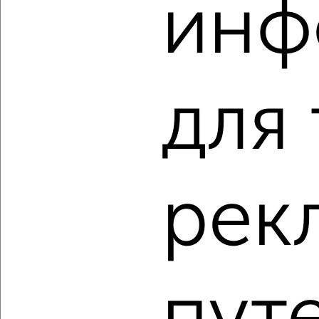
инф
‹
›
2
/1
для
3-к квартира, строящийся дом, 75м², 1/5 этаж
₽
₽
8 026 650
106 800
за м²
Агентство, 06.08.2026
рек
‹
›
2
/1
1-к квартира, строящийся дом, 35м², 1/4 этаж
₽
₽