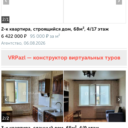
‹
›
2
/1
2-к квартира, строящийся дом, 68м², 4/17 этаж
₽
₽
6 422 000
95 000
за м²
Агентство, 06.08.2026
VRPazl — конструктор виртуальных туров
‹
›
2
/2