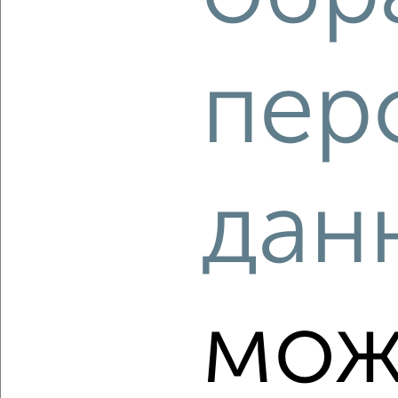
пер
‹
›
2
/1
3-к квартира, строящийся дом, 76м², 1/4 этаж
дан
₽
₽
7 798 131
102 600
за м²
Агентство, 06.08.2026
мож
‹
›
2
/1