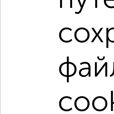
пут
5 475 000
156 200
за м²
Агентство, 06.08.2026
сох
1 / 15
2
Как купить квартиру, в новостройке, c площадью до 100
м² в Волгограде на сайте Волгоград-недвижимость?
Используя удобную форму поиска с множеством
фай
фильтров и сортировкой по параметрам, вы можете
подобрать для покупки квартиру, в новостройке, c
площадью до 100 м² в Волгограде.
Найденные предложения: 888 объявлений, можно
посмотреть в виде списка или на карте, с описанием,
расположением, ценой и другими подробностями.
cook
Подберите подходящую недвижимость из предложений
от собственников, риэлторов, застройщиков и агенств
недвижимости, связаться с ними можно по телефону или
написать сообщение в любом удобном для вас