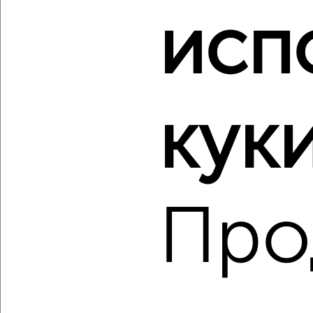
исп
‹
›
куки
2
/2
1-к квартира, строящийся дом, 44м², 13/24 этаж
₽
₽
5 037 000
115 000
за м²
Агентство, 06.08.2026
Про
‹
›
2
/2