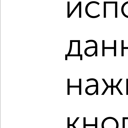
исп
1-к квартира, строящийся дом, 37м², 15/24 этаж
₽
₽
4 203 250
115 000
за м²
Агентство, 06.08.2026
дан
‹
›
наж
2
/2
2-к квартира, строящийся дом, 54м², 16/24 этаж
₽
₽
6 233 000
115 000
за м²
Агентство, 06.08.2026
кно