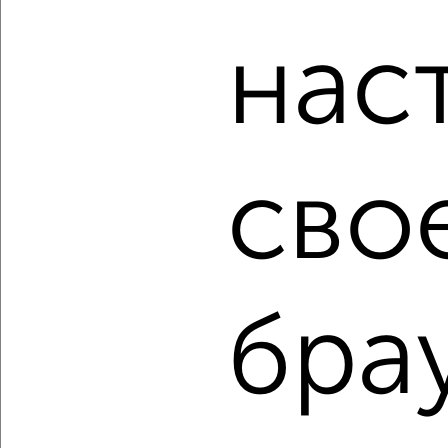
мессенджере, это безопасно и бесплатно.
нас
Для покупки квартиры доступна ипотека от крупнейших
банков России: СберБанк, ВТБ, Альфа-Банк,
Россельхозбанк, Совкомбанк, Т-Банк, Росбанк, Почта
Банк на сумму от 400 000 до 120 000 000 рублей сроком
до 30 лет.
Сайт работает во многих городах России.
сво
Сколько стоит купить квартиру в Волгограде?
Цена недвижимости: мин. от
3323479
руб. до макс.
8026650
руб.
Средняя цена:
5409624
руб.
бра
Цена за м2: от
118695
руб. до
105613
руб.
Средняя цена за м2:
115098
руб.
Площадь: от
28
м2 до
76
м2