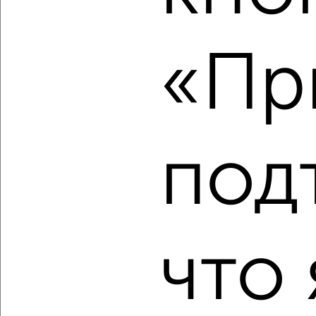
‹
›
«Пр
2
/2
1-к квартира, строящийся дом, 42м², 6/24 этаж
₽
₽
4 784 000
115 000
за м²
Агентство, 06.08.2026
под
‹
›
что 
2
/2
1-к квартира, строящийся дом, 37м², 5/24 этаж
₽
₽