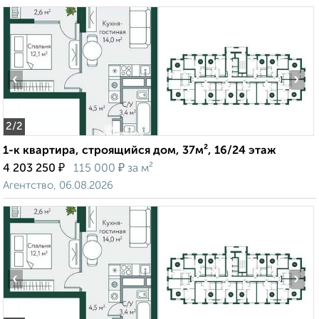
‹
›
2
/2
1-к квартира, строящийся дом, 37м², 16/24 этаж
₽
₽
4 203 250
115 000
за м²
Агентство, 06.08.2026
‹
›