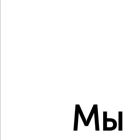
₽
₽
5 071 500
115 000
за м²
Агентство, 06.08.2026
Создайте виртуальный тур по вашему
пространству с VRPazl
‹
›
2
/2
Мы
1-к квартира, строящийся дом, 37м², 14/24 этаж
₽
₽
4 232 000
115 000
за м²
Агентство, 06.08.2026