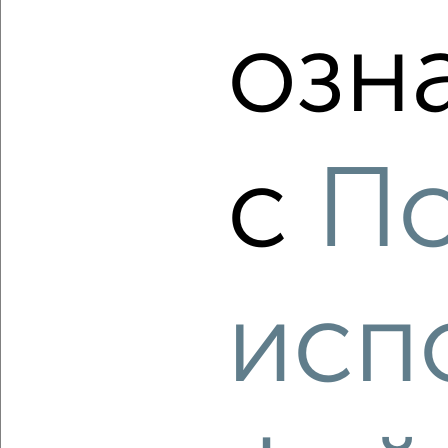
4 237 750
115 000
за м²
Агентство, 06.08.2026
озн
‹
›
с
По
2
/2
1-к квартира, строящийся дом, 37м², 8/24 этаж
₽
₽
4 243 500
115 000
за м²
исп
Агентство, 06.08.2026
‹
›