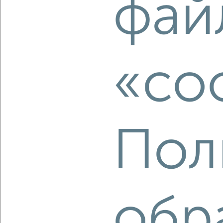
фай
2
/2
1-к квартира, строящийся дом, 44м², 5/24 этаж
₽
₽
5 106 000
115 000
за м²
«co
Агентство, 06.08.2026
Пол
‹
›
2
/1
1-к квартира, строящийся дом, 28м², 4/5 этаж
₽
₽
3 323 479
119 400
за м²
обр
Агентство, 06.08.2026