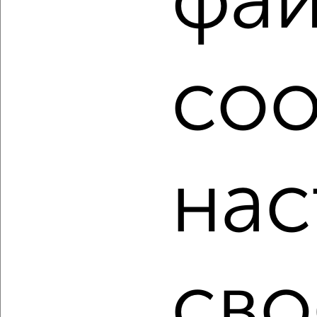
фа
Используя удобную форму поиска с множеством
фильтров и сортировкой по параметрам, вы можете
подобрать для покупки квартиру, в брежневке в
Волгограде.
coo
Найденные предложения: 124 объявлений, можно
посмотреть в виде списка или на карте, с описанием,
расположением, ценой и другими подробностями.
Подберите подходящую недвижимость из предложений
от собственников, риэлторов, застройщиков и агенств
недвижимости, связаться с ними можно по телефону или
нас
написать сообщение в любом удобном для вас
мессенджере, это безопасно и бесплатно.
Для покупки квартиры доступна ипотека от крупнейших
банков России: СберБанк, ВТБ, Альфа-Банк,
Россельхозбанк, Совкомбанк, Т-Банк, Росбанк, Почта
Банк на сумму от 400 000 до 120 000 000 рублей сроком
до 30 лет.
сво
Сайт работает во многих городах России.