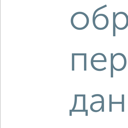
2
/2
обр
2-к квартира, вторичка, 41м², 1/5 этаж
₽
₽
4 120 000
101 300
за м²
Краснооктябрьский район, Таращанцев 50
Агентство, 05.08.2026
пер
‹
›
дан
2
/10
4-к квартира, вторичка, 59м², 4/5 этаж
₽
₽
4 400 000
75 100
за м²
Дзержинский район, мкр. Жилгородок, 51-й Гвардейской
Дивизии 57
Агентство, 05.08.2026