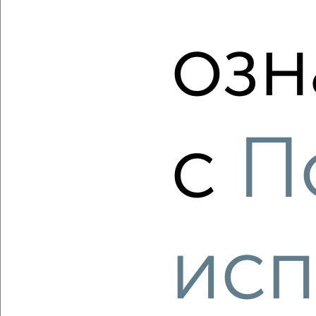
1-к квартира, вторичка, 30м², 4/5 этаж
₽
₽
3 600 000
119 700
за м²
озн
Дзержинский район, мкр. пос. Ангарский, Маршала Рыбалко
10
Агентство, 05.08.2026
с
П
‹
›
2
/2
исп
2-к квартира, вторичка, 47м², 1/5 этаж
₽
₽
3 350 000
71 200
за м²
Тракторозаводский район, мкр. 411-й, Мясникова 8
Агентство, 05.08.2026