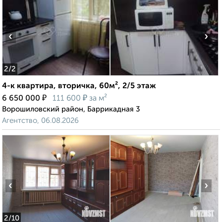
‹
›
2
/2
4-к квартира, вторичка, 60м², 2/5 этаж
₽
₽
6 650 000
111 600
за м²
Ворошиловский район, Баррикадная 3
Агентство, 06.08.2026
‹
›
2
/10