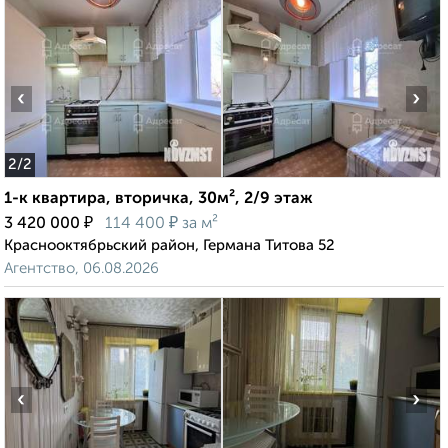
‹
›
2
/2
1-к квартира, вторичка, 30м², 2/9 этаж
₽
₽
3 420 000
114 400
за м²
Краснооктябрьский район, Германа Титова 52
Агентство, 06.08.2026
‹
›