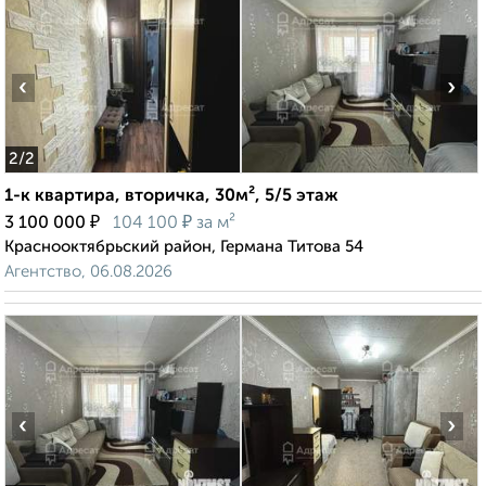
‹
›
2
/2
1-к квартира, вторичка, 30м², 5/5 этаж
₽
₽
3 100 000
104 100
за м²
Краснооктябрьский район, Германа Титова 54
Агентство, 06.08.2026
‹
›