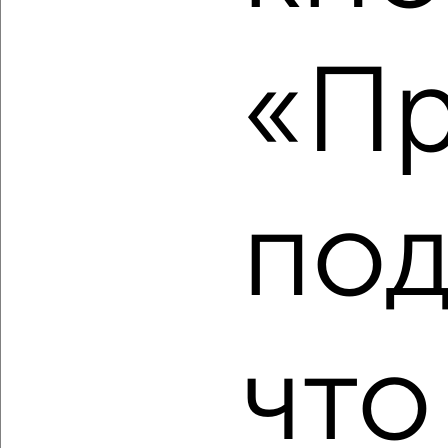
‹
›
«Пр
2
/2
2-к квартира, вторичка, 41м², 2/5 этаж
₽
₽
3 000 000
72 900
за м²
под
Красноармейский район, Зерноградская 6
Агентство, 05.08.2026
что
‹
›
2
/2