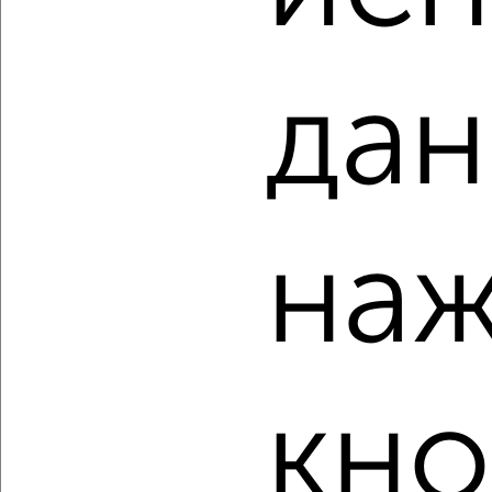
1-к квартира, вторичка, 31м², 1/5 этаж
₽
₽
2 700 000
88 600
за м²
Кировский район, мкр. Развилка, Одоевского 70
дан
Агентство, 05.08.2026
‹
›
наж
2
/2
1-к квартира, вторичка, 43м², 6/9 этаж
₽
₽
3 500 000
81 600
за м²
Краснооктябрьский район, Германа Титова 20А
кно
Агентство, 05.08.2026