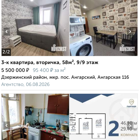
‹
›
2
/2
3-к квартира, вторичка, 58м², 9/9 этаж
₽
₽
5 500 000
95 400
за м²
Дзержинский район, мкр. пос. Ангарский, Ангарская 116
Агентство, 06.08.2026
‹
›