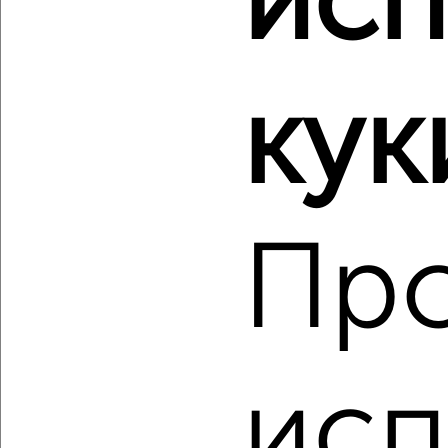
исп
‹
›
кук
2
/2
3-к квартира, вторичка, 62м², 2/5 этаж
₽
₽
4 500 000
72 600
за м²
Кировский район, мкр. Развилка, 64-й Армии 22Б
Агентство, 05.08.2026
Пр
‹
›
исп
2
/2