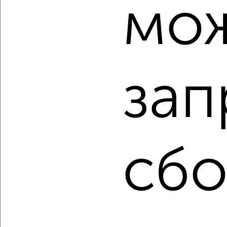
мо
‹
›
зап
2
/2
2-к квартира, вторичка, 44м², 1/5 этаж
₽
₽
3 750 000
84 500
за м²
Дзержинский район, мкр. Жилгородок, Кутузовская 1
Агентство, 05.08.2026
сбо
‹
›