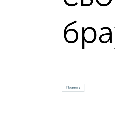
Сколько стоит купить квартиру в Волгограде?
Цена недвижимости: мин. от
2575000
руб. до макс.
11100000
руб.
бра
Средняя цена:
4294166
руб.
Цена за м2: от
117045
руб. до
91735
руб.
Средняя цена за м2:
91365
руб.
Площадь: от
22
м2 до
121
м2
Средняя площадь:
47
м2
Однокомнатные
Двухкомнатные
Трехкомнатные
4‑комнатные
Квартиры студии
От застройщика
Без посредников
Вторичное жилье
Принять
В новостройке
В строящемся доме
В новом доме
Контакты
Политика конфиденциальности
Пользовательское соглашение
Волгоград, улица Огарёва 15