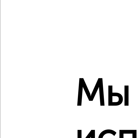
Создайте виртуальный тур по вашему
пространству с VRPazl
‹
›
Мы
2
/2
2-к квартира, вторичка, 44м², 2/5 этаж
₽
₽
5 300 000
120 000
за м²
Дзержинский район, мкр. Жилгородок, Савкина 14
Агентство, 05.08.2026