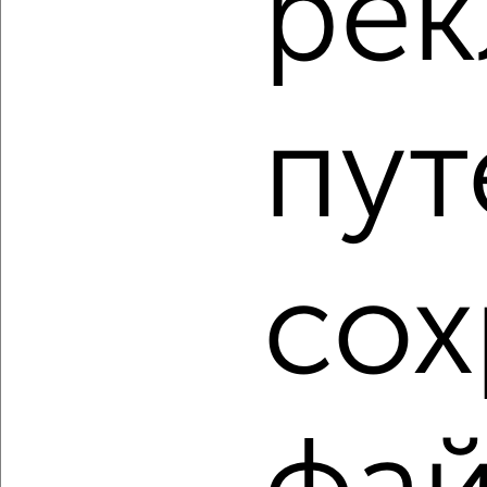
ре
‹
›
пут
2
/2
3-к квартира, вторичка, 54м², 7/9 этаж
₽
₽
6 900 000
129 000
за м²
Центральный район, мкр. 102-й, Невская 12Б
сох
Агентство, 05.08.2026
1 / 3
2
Как купить квартиру, в брежневке в Волгограде на сайте
Волгоград-недвижимость?