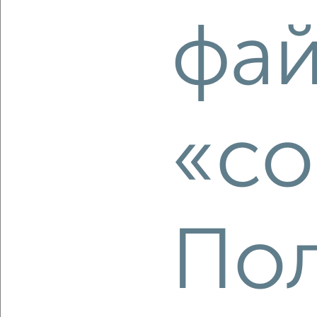
фа
‹
›
2
/10
«co
3-к квартира, вторичка, 59м², 3/5 этаж
₽
₽
4 300 000
73 100
за м²
Краснооктябрьский район, Триумфальная 5А
Агентство, 05.08.2026
Пол
‹
›