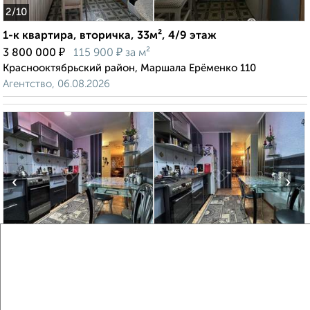
2
/10
1-к квартира, вторичка, 33м², 4/9 этаж
₽
₽
3 800 000
115 900
за м²
Краснооктябрьский район, Маршала Ерёменко 110
Агентство, 06.08.2026
‹
›
2
/2
4-к квартира, вторичка, 121м², 1/9 этаж
₽
₽
11 100 000
91 600
за м²
Краснооктябрьский район, Маршала Ерёменко 108
Агентство, 06.08.2026