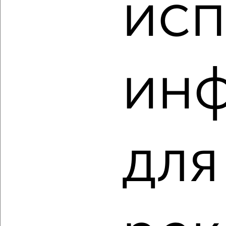
исп
2
/10
2-к квартира, вторичка, 43м², 2/9 этаж
₽
₽
4 750 000
110 800
за м²
Краснооктябрьский район, Таращанцев 63
ин
Агентство, 05.08.2026
‹
›
для
2
/2
2-к квартира, вторичка, 41м², 3/5 этаж
₽
₽
3 920 000
95 700
за м²
Агентство, 05.08.2026