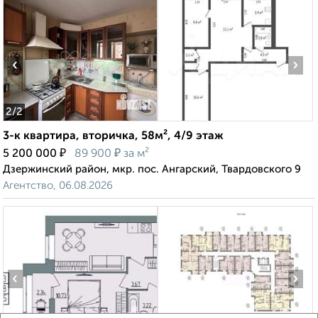
‹
›
2
/2
3-к квартира, вторичка, 58м², 4/9 этаж
₽
₽
5 200 000
89 900
за м²
Дзержинский район, мкр. пос. Ангарский, Твардовского 9
Агентство, 06.08.2026
‹
›