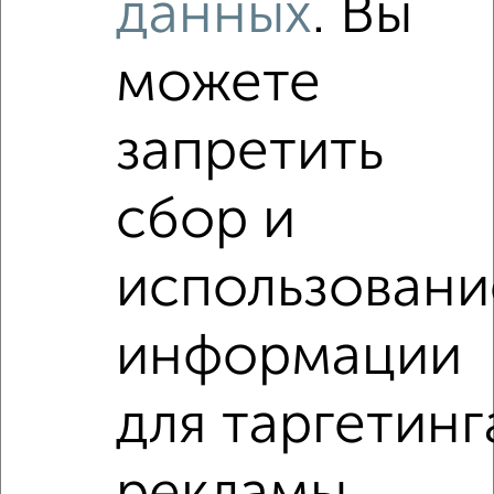
данных
. Вы
Волгограде на сайте Волгоград-недвижимость?
Используя удобную форму поиска с множеством
можете
фильтров и сортировкой по параметрам, вы можете
подобрать для покупки квартиру, в новостройке, в
брежневке в Волгограде.
запретить
Найденные предложения: 0 объявлений, можно
посмотреть в виде списка или на карте, с описанием,
сбор и
расположением, ценой и другими подробностями.
Подберите подходящую недвижимость из предложений
использовани
от собственников, риэлторов, застройщиков и агенств
недвижимости, связаться с ними можно по телефону или
написать сообщение в любом удобном для вас
информации
мессенджере, это безопасно и бесплатно.
Для покупки квартиры доступна ипотека от крупнейших
для таргетинг
банков России: СберБанк, ВТБ, Альфа-Банк,
Россельхозбанк, Совкомбанк, Т-Банк, Росбанк, Почта
Банк на сумму от 400 000 до 120 000 000 рублей сроком
до 30 лет.