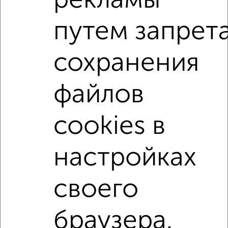
рекламы
Сайт работает во многих городах России.
путем запрет
Сколько стоит купить квартиру в Волгограде?
Цена недвижимости: мин. от
3850000
руб. до макс.
сохранения
9900000
руб.
Средняя цена:
5739126
руб.
файлов
Цена за м2: от
113235
руб. до
143478
руб.
cookies в
Средняя цена за м2:
124763
руб.
Площадь: от
34
м2 до
69
м2
настройках
Средняя площадь:
46
м2
своего
Однокомнатные
Двухкомнатные
Трехкомнатные
4‑комнатные
Квартиры студии
От застройщика
Без посредников
Вторичное жилье
браузера.
В новостройке
В строящемся доме
В новом доме