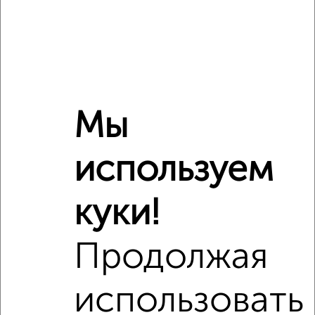
2
/2
1-к квартира, вторичка, 35м², 2/4 этаж
₽
₽
5 907 500
170 000
за м²
Агентство, 03.08.2026
Мы
‹
›
используем
куки!
2
/2
2-к квартира, вторичка, 57м², 5/5 этаж
₽
₽
Продолжая
5 450 000
96 300
за м²
Краснооктябрьский район, Таращанцев 13
Агентство, 03.08.2026
использовать