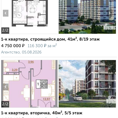
‹
›
2
/2
1-к квартира, строящийся дом, 41м², 8/19 этаж
₽
₽
4 750 000
116 300
за м²
Агентство, 05.08.2026
‹
›
2
/2
1-к квартира, вторичка, 40м², 5/5 этаж