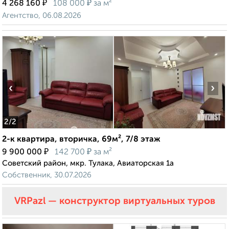
₽
₽
4 268 160
108 000
за м²
Агентство, 06.08.2026
‹
›
2
/2
2-к квартира, вторичка, 69м², 7/8 этаж
₽
₽
9 900 000
142 700
за м²
Советский район, мкр. Тулака, Авиаторская 1а
Собственник, 30.07.2026
VRPazl — конструктор виртуальных туров