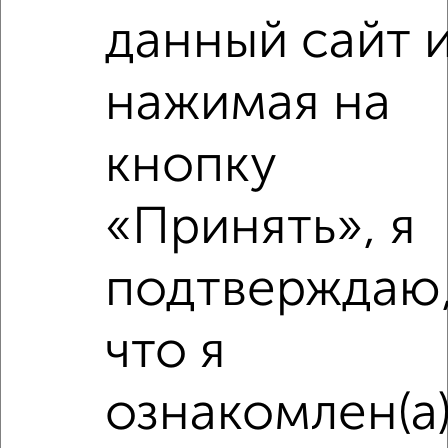
данный сайт 
‹
›
нажимая на
кнопку
2
/2
1-к квартира, вторичка, 34м², 4/4 этаж
«Принять», я
₽
₽
5 757 900
170 000
за м²
Агентство, 06.08.2026
подтверждаю
что я
‹
›
ознакомлен(а
2
/2