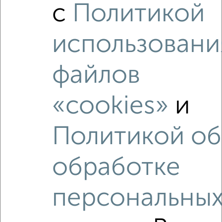
с
Политикой
1-к квартира, вторичка, 38м², 17/22 этаж
₽
₽
6 492 000
170 400
за м²
Агентство, 05.08.2026
использовани
файлов
«cookies»
и
‹
›
Политикой об
2
/2
3-к квартира, вторичка, 60м², 3/5 этаж
обработке
₽
₽
3 850 000
64 200
за м²
Кировский район, мкр. Развилка, 64-й Армии 137
Агентство, 30.07.2026
персональны
Как купить квартиру, в новостройке, в брежневке в