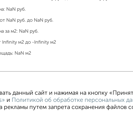
на:
NaN
руб.
 от
NaN
руб. до
NaN
руб.
а за м2:
NaN
руб.
т
Infinity
м2 до
-Infinity
м2
ощадь:
NaN
м2
тные
4‑комнатные
Квартиры студии
От застройщи
В новостройке
В строящемся доме
В новом доме
ть данный сайт и нажимая на кнопку «Принять
s»
и
Политикой об обработке персональных д
 рекламы путем запрета сохранения файлов coo
овательское соглашение
Волгоград, улица Огарёва 15
© 2
ти
Статьи
Блог
Риэлторы
Агентства
стить объявление
Скачать приложение
Соцсети (vk.com | t