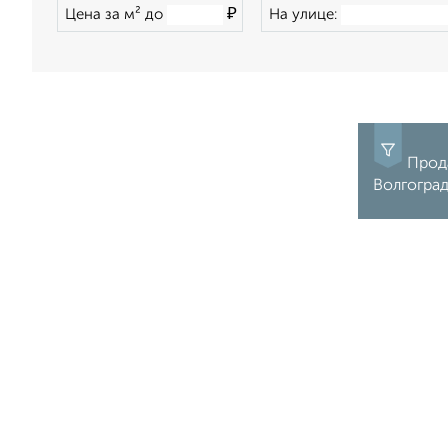
₽
Цена за м² до
На улице:
Прод
Волгогра