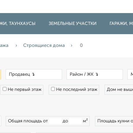
ДЖИ, ТАУНХАУСЫ
ЗЕМЕЛЬНЫЕ УЧАСТКИ
ГАРАЖИ,
дажа
Строящиеся дома
0
×
×
×
Не первый этаж
Не последний этаж
Дом не вы
×
Общая площадь от
до
м²
Площадь кухни 