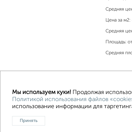
Средняя це
Цена за м2:
Средняя цен
Площадь: о
Средняя пл
Однокомнатные
Двухкомнатные
Трехкомна
Мы используем куки!
Продолжая использова
Политикой использования файлов «cookie
использование информации для таргетинга
Контакты
Политика конфиденциальности
Польз
О проекте
Реклама на портале
Новос
Принять
Консультации по недвижимости
Разме