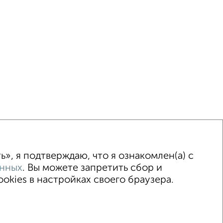
ка
Без посредников
Вторичное жилье
», я подтверждаю, что я ознакомлен(а) с
анных
. Вы можете запретить сбор и
kies в настройках своего браузера.
015–2026
Сайт-доска объявлений недвижимости
Застройщики
Ипотечный калькулятор
.me | dzen.ru)