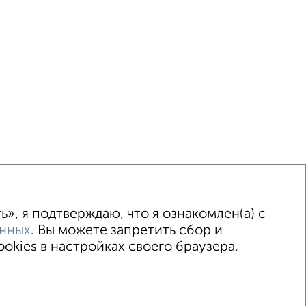
ка
Без посредников
Вторичное жилье
», я подтверждаю, что я ознакомлен(а) с
анных
. Вы можете запретить сбор и
kies в настройках своего браузера.
015–2026
Сайт-доска объявлений недвижимости
Застройщики
Ипотечный калькулятор
.me | dzen.ru)