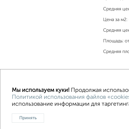
Средняя це
Цена за м2:
Средняя цен
Площадь: о
Средняя пл
Однокомнатные
Двухкомнатные
Трехкомна
Мы используем куки!
Продолжая использова
Политикой использования файлов «cookie
использование информации для таргетинга
Контакты
Политика конфиденциальности
Польз
О проекте
Реклама на портале
Новос
Принять
Консультации по недвижимости
Разме