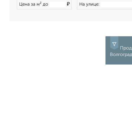
₽
Цена за м² до
На улице:
Прода
Волгогра