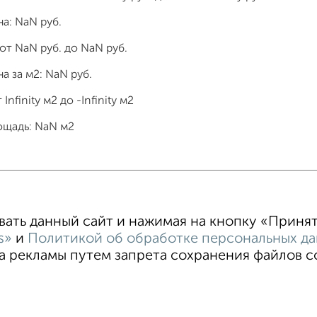
на:
NaN
руб.
 от
NaN
руб. до
NaN
руб.
а за м2:
NaN
руб.
т
Infinity
м2 до
-Infinity
м2
ощадь:
NaN
м2
тные
4‑комнатные
Квартиры студии
От застройщи
В новостройке
В строящемся доме
В новом доме
ть данный сайт и нажимая на кнопку «Принять
s»
и
Политикой об обработке персональных д
 рекламы путем запрета сохранения файлов coo
овательское соглашение
Волгоград, улица Огарёва 15
© 2
ти
Статьи
Блог
Риэлторы
Агентства
стить объявление
Скачать приложение
Соцсети (vk.com | t