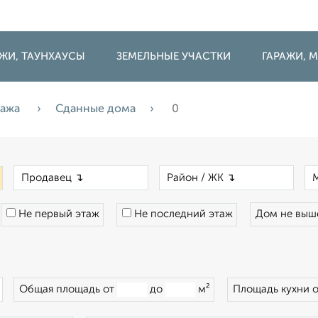
ДЖИ, ТАУНХАУСЫ
ЗЕМЕЛЬНЫЕ УЧАСТКИ
ГАРАЖИ,
дажа
Сданные дома
0
×
×
×
Не первый этаж
Не последний этаж
Дом не вы
×
Общая площадь от
до
м²
Площадь кухни 