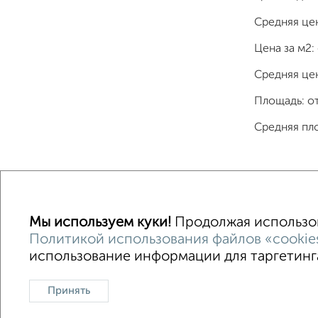
Средняя це
Цена за м2:
Средняя цен
Площадь: о
Средняя пл
Однокомнатные
Двухкомнатные
Трехкомна
Мы используем куки!
Продолжая использова
Политикой использования файлов «cookie
использование информации для таргетинга
Контакты
Политика конфиденциальности
Польз
О проекте
Реклама на портале
Новос
Принять
Консультации по недвижимости
Разме