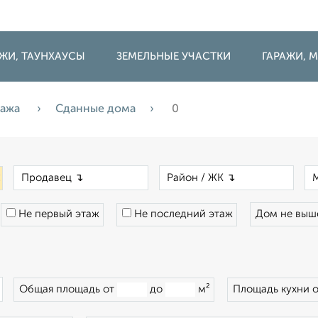
ДЖИ, ТАУНХАУСЫ
ЗЕМЕЛЬНЫЕ УЧАСТКИ
ГАРАЖИ,
дажа
Сданные дома
0
×
×
×
Не первый этаж
Не последний этаж
Дом не вы
×
Общая площадь от
до
м²
Площадь кухни 