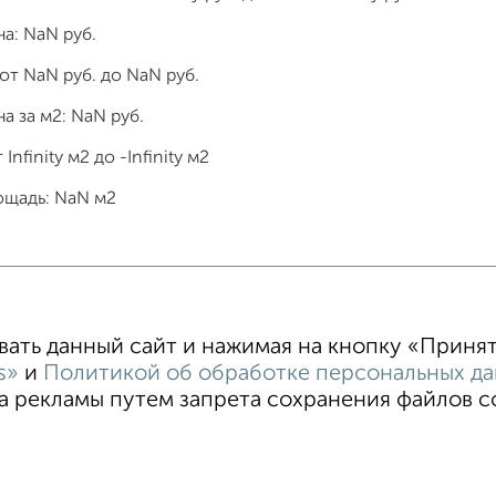
на:
NaN
руб.
 от
NaN
руб. до
NaN
руб.
а за м2:
NaN
руб.
т
Infinity
м2 до
-Infinity
м2
ощадь:
NaN
м2
тные
4‑комнатные
Квартиры студии
От застройщи
В новостройке
В строящемся доме
В новом доме
ть данный сайт и нажимая на кнопку «Принять
s»
и
Политикой об обработке персональных д
 рекламы путем запрета сохранения файлов coo
овательское соглашение
Волгоград, улица Огарёва 15
© 2
ти
Статьи
Блог
Риэлторы
Агентства
стить объявление
Скачать приложение
Соцсети (vk.com | t