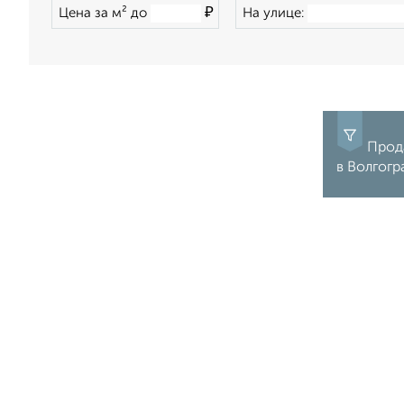
₽
Цена за м² до
На улице:
Прода
в Волгогр