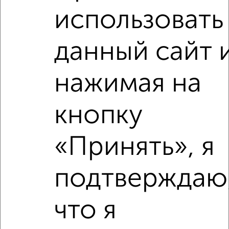
использовать
данный сайт 
‹
›
нажимая на
2
/10
кнопку
1-к квартира, вторичка, 45м², 7/17 этаж
₽
₽
4 450 000
100 000
за м²
«Принять», я
Агентство, 30.07.2026
подтверждаю
что я
‹
›