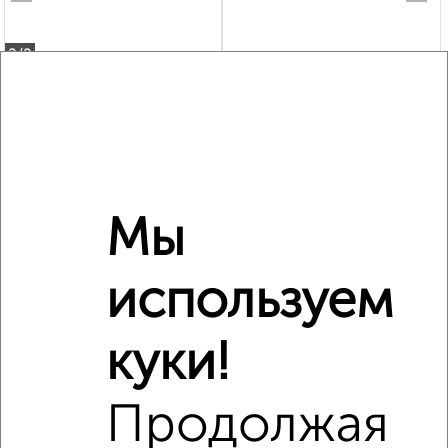
2
/2
3-к квартира, вторичка, 81м², 2/3 этаж
₽
₽
4 600 000
57 200
за м²
Дзержинский район, Новодвинская 46
Агентство, 30.07.2026
Мы
используем
‹
›
куки!
2
/1
2-к квартира, строящийся дом, 50м², 4/4 этаж
Продолжая
₽
₽
5 508 877
110 400
за м²
Агентство, 31.07.2026