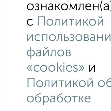
ознакомлен(а
2
/2
4-к квартира, вторичка, 90м², 8/9 этаж
с
Политикой
₽
₽
7 690 000
85 900
за м²
Красноармейский район, мкр. Марийский, проспект
Столетова 55
использовани
Агентство, 30.07.2026
файлов
«cookies»
и
‹
›
Политикой о
2
/2
обработке
Студия квартира, вторичка, 63м², 9/14 этаж
₽
₽
8 100 000
128 400
за м²
Агентство, 21.06.2026