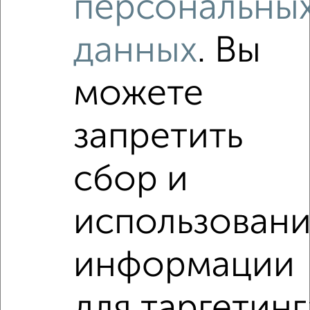
персональны
данных
. Вы
Как купить квартиру, от застройщика, в малосемейке в
Волгограде на сайте Волгоград-недвижимость?
Используя удобную форму поиска с множеством
можете
фильтров и сортировкой по параметрам, вы можете
подобрать для покупки квартиру, от застройщика, в
малосемейке в Волгограде.
запретить
Найденные предложения: 0 объявлений, можно
посмотреть в виде списка или на карте, с описанием,
сбор и
расположением, ценой и другими подробностями.
Подберите подходящую недвижимость из предложений
использован
от собственников, риэлторов, застройщиков и агенств
недвижимости, связаться с ними можно по телефону или
написать сообщение в любом удобном для вас
информации
мессенджере, это безопасно и бесплатно.
Для покупки квартиры доступна ипотека от крупнейших
для таргетинг
банков России: СберБанк, ВТБ, Альфа-Банк,