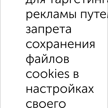
Россельхозбанк, Совкомбанк, Т-Банк, Росбанк, Почта
Банк на сумму от 400 000 до 120 000 000 рублей сроком
рекламы пут
до 30 лет.
Сайт работает во многих городах России.
запрета
Сколько стоит купить квартиру в Волгограде?
Цена недвижимости: мин. от
3899000
руб. до макс.
сохранения
8100000
руб.
Средняя цена:
5628687
руб.
файлов
Цена за м2: от
88613
руб. до
90000
руб.
cookies в
Средняя цена за м2:
95401
руб.
Площадь: от
44
м2 до
90
м2
настройках
Средняя площадь:
59
м2
своего
Однокомнатные
Двухкомнатные
Трехкомнатные
4‑комнатные