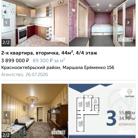
‹
›
2
/2
2-к квартира, вторичка, 44м², 4/4 этаж
₽
₽
3 899 000
89 300
за м²
Краснооктябрьский район, Маршала Ерёменко 156
Агентство, 26.07.2026
‹
›
2
/2