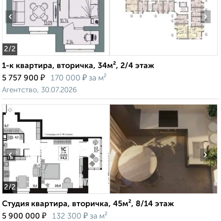
‹
›
2
/2
1-к квартира, вторичка, 34м², 2/4 этаж
₽
₽
5 757 900
170 000
за м²
Агентство, 30.07.2026
‹
›
2
/2
Студия квартира, вторичка, 45м², 8/14 этаж
₽
₽
5 900 000
132 300
за м²