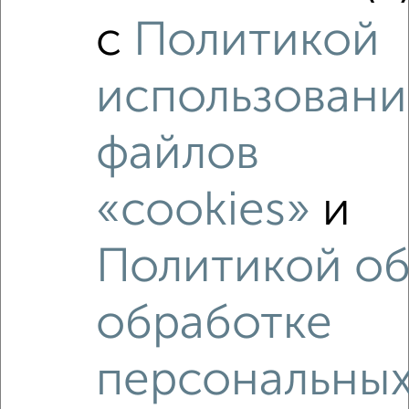
4-к квартира, вторичка, 94м², 6/7 этаж
с
Политикой
₽
₽
5 700 000
60 400
за м²
Краснооктябрьский район, проспект имени В.И. Ленина 141
Агентство, 03.08.2026
использовани
файлов
«cookies»
и
‹
›
Политикой о
2
/2
1-к квартира, вторичка, 34м², 4/4 этаж
обработке
₽
₽
4 959 000
145 000
за м²
Агентство, 06.08.2026
персональны
Как купить квартиру, от застройщика, c ценой до 1 500