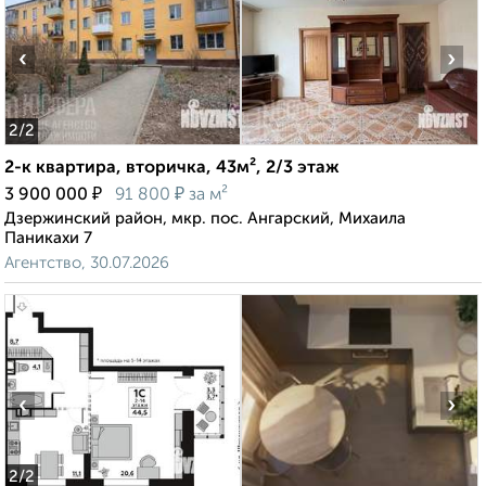
‹
›
2
/2
2-к квартира, вторичка, 43м², 2/3 этаж
₽
₽
3 900 000
91 800
за м²
Дзержинский район, мкр. пос. Ангарский, Михаила
Паникахи 7
Агентство, 30.07.2026
‹
›
2
/2