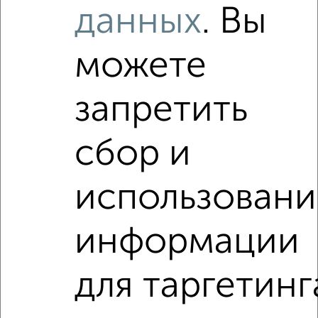
данных
. Вы
000 руб. в Волгограде на сайте Волгоград-
недвижимость?
Используя удобную форму поиска с множеством
можете
фильтров и сортировкой по параметрам, вы можете
подобрать для покупки квартиру, от застройщика, c ценой
до 1 500 000 руб. в Волгограде.
запретить
Найденные предложения: 0 объявлений, можно
посмотреть в виде списка или на карте, с описанием,
сбор и
расположением, ценой и другими подробностями.
Подберите подходящую недвижимость из предложений
использовани
от собственников, риэлторов, застройщиков и агенств
недвижимости, связаться с ними можно по телефону или
написать сообщение в любом удобном для вас
информации
мессенджере, это безопасно и бесплатно.
Для покупки квартиры доступна ипотека от крупнейших
для таргетинг
банков России: СберБанк, ВТБ, Альфа-Банк,
Россельхозбанк, Совкомбанк, Т-Банк, Росбанк, Почта
Банк на сумму от 400 000 до 120 000 000 рублей сроком