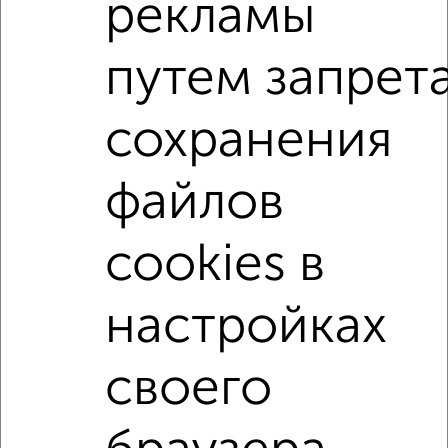
рекламы
до 30 лет.
Сайт работает во многих городах России.
путем запрет
Сколько стоит купить квартиру в Волгограде?
Цена недвижимости: мин. от
3900000
руб. до макс.
сохранения
8250000
руб.
Средняя цена:
5578360
руб.
файлов
Цена за м2: от
118181
руб. до
87765
руб.
cookies в
Средняя цена за м2:
118688
руб.
Площадь: от
33
м2 до
94
м2
настройках
Средняя площадь:
47
м2
своего
Однокомнатные
Двухкомнатные
Трехкомнатные
4‑комнатные
Квартиры студии
От застройщика
Без посредников
Вторичное жилье
В новостройке
В строящемся доме
В новом доме