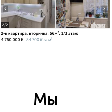
‹
›
2
/2
2-к квартира, вторичка, 56м², 1/3 этаж
₽
₽
4 750 000
84 700
за м²
Тракторозаводский район, мкр. пос. Горный, Рыкачева 5
Агентство, 03.08.2026
‹
›
Мы
2
/2
2-к квартира, вторичка, 79м², 6/12 этаж