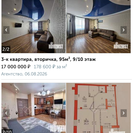
‹
›
2
/2
3-к квартира, вторичка, 95м², 9/10 этаж
₽
₽
17 000 000
178 600
за м²
Агентство, 06.08.2026
‹
›
2
/10