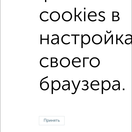
Цена недвижимости: мин. от
4000000
руб. до макс.
18500000
руб.
cookies в
Средняя цена:
9676357
руб.
Цена за м2: от
133333
руб. до
126712
руб.
настройк
Средняя цена за м2:
124055
руб.
Площадь: от
30
м2 до
146
м2
своего
Средняя площадь:
78
м2
браузера.
Однокомнатные
Двухкомнатные
Трехкомнатные
4‑комнатные
Квартиры студии
От застройщика
Без посредников
Вторичное жилье
В новостройке
В строящемся доме
В новом доме
Контакты
Политика конфиденциальности
Пользовательское соглашение
Волгоград, улица Огарёва 15
Принять
© 2015–2026
Сайт-доска объявлений недвижимости
О проекте
Реклама на портале
Новости
Статьи
Блог
Риэлторы
Агентства