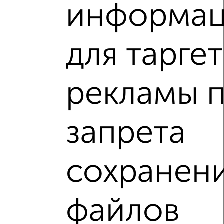
подобрать для покупки квартиру, двухуровневые в
информа
Волгограде.
Найденные предложения: 28 объявлений, можно
посмотреть в виде списка или на карте, с описанием,
для тарге
расположением, ценой и другими подробностями.
Подберите подходящую недвижимость из предложений
от собственников, риэлторов, застройщиков и агенств
рекламы 
недвижимости, связаться с ними можно по телефону или
написать сообщение в любом удобном для вас
мессенджере, это безопасно и бесплатно.
запрета
Для покупки квартиры доступна ипотека от крупнейших
банков России: СберБанк, ВТБ, Альфа-Банк,
Россельхозбанк, Совкомбанк, Т-Банк, Росбанк, Почта
Банк на сумму от 400 000 до 120 000 000 рублей сроком
сохранен
до 30 лет.
Сайт работает во многих городах России.
файлов
Сколько стоит купить квартиру в Волгограде?