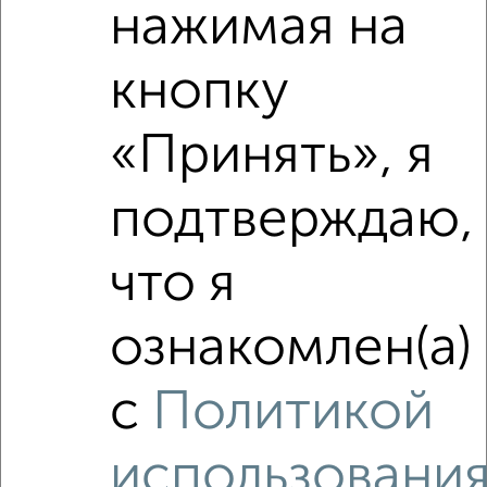
нажимая на
кнопку
«Принять», я
подтверждаю,
Рядом, с меньшей ценой
Недалеко от Быстрова 273 с ценой ниже
что я
ознакомлен(а)
с
Политикой
‹
›
использовани