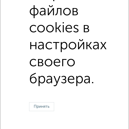
не последний этаж
с балконом
файлов
с центральным отоплением
Вторичное жилье
cookies в
в панельном доме
с раздельным санузлом
Цена до 4 500 000 руб.
площадью до 30 м²
настройках
своего
Однокомнатные
Двухкомнатные
Трехкомнатные
4‑комнатные
Квартиры студии
От застройщика
Без посредников
Вторичное жилье
В новостройке
В строящемся доме
В новом доме
браузера.
Контакты
Политика конфиденциальности
Пользовательское соглашение
Волгоград, улица Огарёва 15
© 2015–2026
Сайт-доска объявлений недвижимости
О проекте
Принять
Реклама на портале
Новости
Статьи
Блог
Риэлторы
Агентства
Застройщики
Ипотечный калькулятор
Консультации по недвижимости
Разместить объявление
Скачать приложение
Соцсети (vk.com | t.me | dzen.ru)