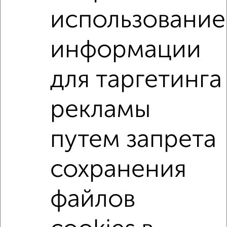
недвижимости, связаться с ними можно по телефону или
использование
написать сообщение в любом удобном для вас
мессенджере, это безопасно и бесплатно.
информации
Для покупки квартиры доступна ипотека от крупнейших
банков России: СберБанк, ВТБ, Альфа-Банк,
Россельхозбанк, Совкомбанк, Т-Банк, Росбанк, Почта
для таргетинга
Банк на сумму от 400 000 до 120 000 000 рублей сроком
до 30 лет.
рекламы
Сайт работает во многих городах России.
Сколько стоит купить квартиру в Волгограде?
путем запрета
Цена недвижимости: мин. от
4205000
руб. до макс.
9990000
руб.
сохранения
Средняя цена:
5974438
руб.
файлов
Цена за м2: от
155740
руб. до
105157
руб.
Средняя цена за м2:
112725
руб.