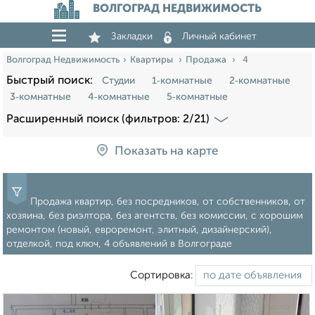
ВОЛГОГРАД НЕДВИЖИМОСТЬ
Закладки
Личный кабинет
Волгоград Недвижимость
Квартиры
Продажа
4
Быстрый поиск:
Студии
1‑комнатные
2‑комнатные
3‑комнатные
4‑комнатные
5‑комнатные
Расширенный поиск (фильтров: 2/21)
Показать на карте
Продажа квартир, без посредников, от собственников, от
хозяина, без риэлтора, без агентств, без комиссии, с хорошим
ремонтом (новый, евроремонт, элитный, дизайнерский),
отделкой, под ключ, 4 объявлений в Волгограде
Сортировка: