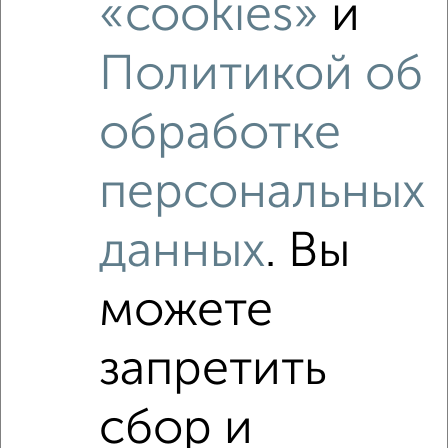
4 450 000
100 000
за м²
«cookies»
и
Агентство, 06.08.2026
Политикой об
1 / 1
обработке
Как купить квартиру, без посредников, от собственника,
с хорошим новым ремонтом, отделкой в Волгограде на
персональных
сайте Волгоград-недвижимость?
Используя удобную форму поиска с множеством
данных
. Вы
фильтров и сортировкой по параметрам, вы можете
подобрать для покупки квартиру, без посредников, от
собственника, с хорошим новым ремонтом, отделкой в
можете
Волгограде.
Найденные предложения: 4 объявлений, можно
запретить
посмотреть в виде списка или на карте, с описанием,
расположением, ценой и другими подробностями.
сбор и
Подберите подходящую недвижимость из предложений
от собственников, риэлторов, застройщиков и агенств