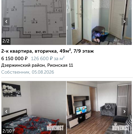
‹
›
2
/2
2-к квартира, вторичка, 49м², 7/9 этаж
₽
₽
6 150 000
126 600
за м²
Дзержинский район, Рионская 11
Собственник, 05.08.2026
‹
›
2
/10