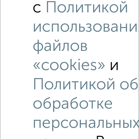
Студия квартира, вторичка, 58м², 11/17 этаж
с
Политикой
₽
₽
7 003 152
120 600
за м²
Агентство, 06.08.2026
использовани
файлов
‹
›
«cookies»
и
2
/2
Политикой об
3-к квартира, вторичка, 54м², 7/12 этаж
₽
₽
4 950 000
91 700
за м²
обработке
Агентство, 06.08.2026
персональны
Как купить четырехкомнатную квартиру, с несколькими
санузлами в Волгограде на сайте Волгоград-
недвижимость?