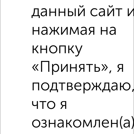
данный сайт 
‹
›
нажимая на
2
/1
кнопку
1-к квартира, строящийся дом, 26м², 4/5 этаж
₽
₽
3 155 217
119 400
за м²
«Принять», я
Агентство, 05.08.2026
подтверждаю
что я
‹
›
ознакомлен(а
2
/2