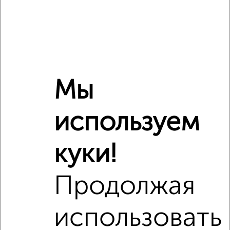
Студия квартира, вторичка, 20м², 3/3 этаж
₽
₽
4 022 000
200 000
за м²
Агентство, 05.08.2026
Мы
‹
›
используем
2
/2
куки!
1-к квартира, вторичка, 50м², 13/17 этаж
₽
₽
6 800 000
136 000
за м²
Продолжая
Дзержинский район, мкр. 125-й, Землячки 58к1
Агентство, 06.08.2026
использовать