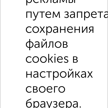
Сайт работает во многих городах России.
путем запрет
Сколько стоит купить четырехкомнатную квартиру в
Волгограде?
Цена недвижимости: мин. от
3155217
руб. до макс.
сохранения
7542650
руб.
Средняя цена:
5156301
руб.
файлов
Цена за м2: от
157760
руб. до
119724
руб.
cookies в
Средняя цена за м2:
119913
руб.
Площадь: от
20
м2 до
63
м2
настройках
Средняя площадь:
43
м2
своего
Однокомнатные
Двухкомнатные
Трехкомнатные
4‑комнатные
Квартиры студии
От застройщика
Без посредников
Вторичное жилье
браузера.
В новостройке
В строящемся доме
В новом доме