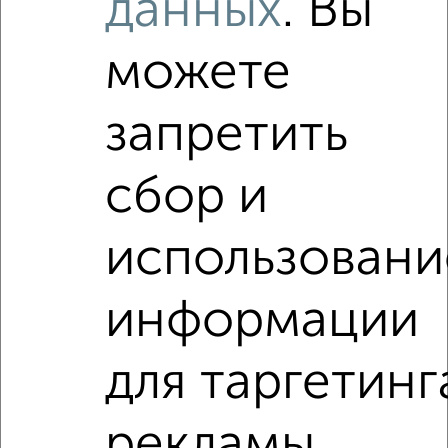
данных
. Вы
Используя удобную форму поиска с множеством
фильтров и сортировкой по параметрам, вы можете
можете
подобрать для покупки четырехкомнатную квартиру, с
несколькими санузлами в Волгограде.
запретить
Найденные предложения: 0 объявлений, можно
посмотреть в виде списка или на карте, с описанием,
расположением, ценой и другими подробностями.
сбор и
Подберите подходящую недвижимость из предложений
от собственников, риэлторов, застройщиков и агенств
использовани
недвижимости, связаться с ними можно по телефону или
написать сообщение в любом удобном для вас
мессенджере, это безопасно и бесплатно.
информации
Для покупки квартиры доступна ипотека от крупнейших
банков России: СберБанк, ВТБ, Альфа-Банк,
для таргетинг
Россельхозбанк, Совкомбанк, Т-Банк, Росбанк, Почта
Банк на сумму от 400 000 до 120 000 000 рублей сроком
до 30 лет.
рекламы