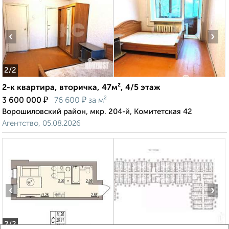
‹
›
2
/2
2-к квартира, вторичка, 47м², 4/5 этаж
₽
₽
3 600 000
76 600
за м²
Ворошиловский район, мкр. 204-й, Комитетская 42
Агентство, 05.08.2026
‹
›
2
/2