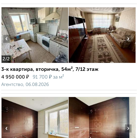
‹
›
2
/2
3-к квартира, вторичка, 54м², 7/12 этаж
₽
₽
4 950 000
91 700
за м²
Агентство, 06.08.2026
‹
›