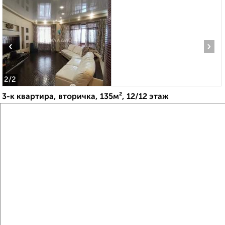
‹
›
2
/2
3-к квартира, вторичка, 135м², 12/12 этаж
₽
₽
13 650 000
101 500
за м²
Дзержинский район, мкр. пос. Ангарский, ЖК Респект,
Ангарская 71
Агентство, 06.08.2026
Создайте виртуальный тур по вашему
пространству с VRPazl