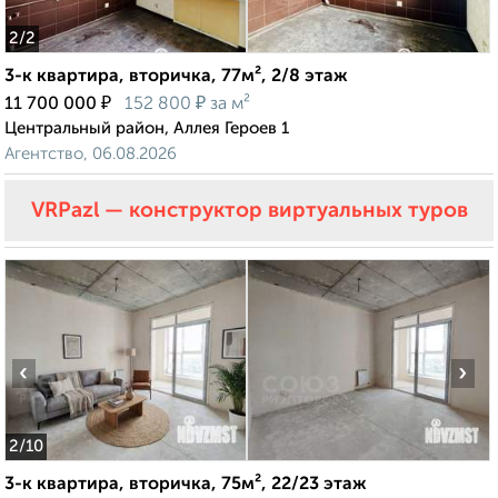
2
/2
3-к квартира, вторичка, 77м², 2/8 этаж
₽
₽
11 700 000
152 800
за м²
Центральный район, Аллея Героев 1
Агентство, 06.08.2026
VRPazl — конструктор виртуальных туров
‹
›
2
/10
3-к квартира, вторичка, 75м², 22/23 этаж