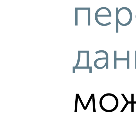
пер
‹
›
2
/2
дан
3-к квартира, вторичка, 59м², 5/9 этаж
₽
₽
5 490 000
91 700
за м²
Собственник, 06.08.2026
мо
‹
›
2
/2