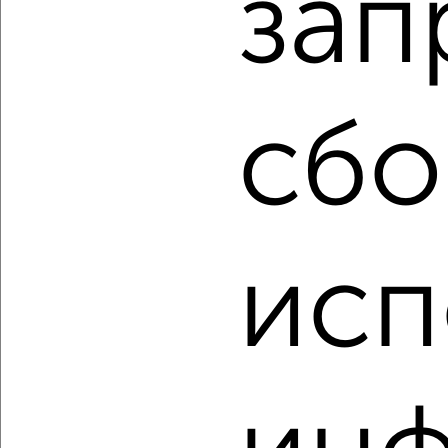
зап
3-к квартира, вторичка, 48м², 1/1 этаж
₽
₽
3 150 000
65 100
за м²
Советский район, мкр. территория пос. Горная Поляна,
Волгоградская 4
Агентство, 06.08.2026
сбо
‹
›
исп
2
/10
3-к квартира, вторичка, 94м², 6/7 этаж
₽
₽
11 850 000
126 300
за м²
Агентство, 06.08.2026