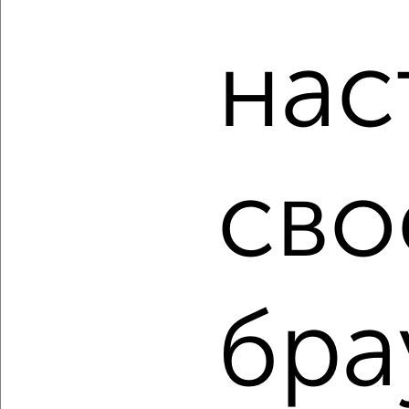
недвижимости, связаться с ними можно по телефону или
написать сообщение в любом удобном для вас
мессенджере, это безопасно и бесплатно.
нас
Для покупки квартиры доступна ипотека от крупнейших
банков России: СберБанк, ВТБ, Альфа-Банк,
Россельхозбанк, Совкомбанк, Т-Банк, Росбанк, Почта
Банк на сумму от 400 000 до 120 000 000 рублей сроком
до 30 лет.
сво
Сайт работает во многих городах России.
Сколько стоит купить трехкомнатную квартиру в
Волгограде?
Цена недвижимости: мин. от
2800000
руб. до макс.
17000000
руб.
бра
Средняя цена:
8016500
руб.
Цена за м2: от
58333
руб. до
125925
руб.
Средняя цена за м2:
111340
руб.