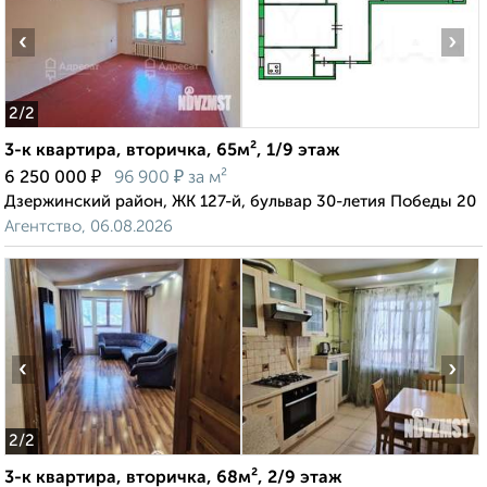
‹
›
2
/2
3-к квартира, вторичка, 65м², 1/9 этаж
₽
₽
6 250 000
96 900
за м²
Дзержинский район, ЖК 127-й, бульвар 30-летия Победы 20
Агентство, 06.08.2026
‹
›
2
/2
3-к квартира, вторичка, 68м², 2/9 этаж