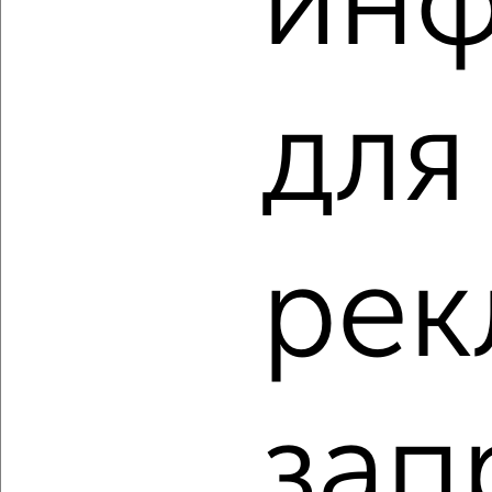
ин
‹
›
для
2
/1
3-к квартира, строящийся дом, 76м², 1/4 этаж
₽
₽
7 798 131
102 600
за м²
Агентство, 06.08.2026
рек
‹
›
зап
2
/1
3-к квартира, строящийся дом, 74м², 4/4 этаж