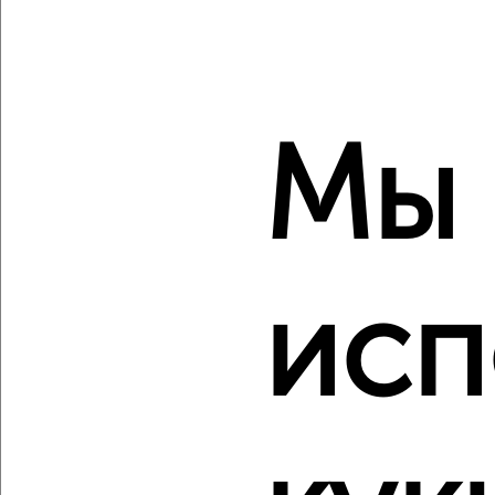
‹
›
2
/2
Мы
3-к квартира, вторичка, 76м², 1/5 этаж
₽
₽
4 800 000
63 500
за м²
Красноармейский район, Удмуртская 81
Агентство, 06.08.2026
исп
‹
›
2
/8