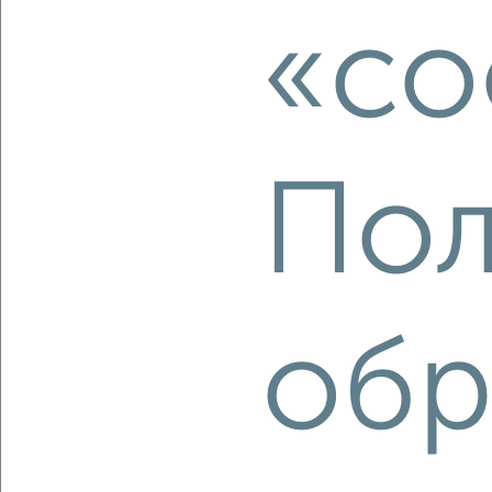
3-к квартира, вторичка, 65м², 4/9 этаж
«co
₽
₽
4 800 000
74 400
за м²
Красноармейский район, мкр. 601-й, Удмуртская 36
Агентство, 06.08.2026
Пол
‹
›
2
/2
обр
3-к квартира, вторичка, 102м², 9/10 этаж
₽
₽
11 590 000
114 200
за м²
Дзержинский район, мкр. пос. Ангарский, Куринская 19
Агентство, 06.08.2026