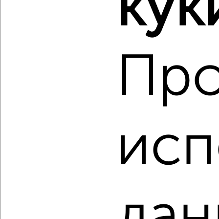
кук
3-к квартира, вторичка, 61м², 6/10 этаж
₽
₽
7 950 000
130 000
за м²
Агентство, 06.08.2026
Пр
‹
›
2
/2
исп
3-к квартира, вторичка, 54м², 1/5 этаж
₽
₽
3 300 000
60 700
за м²
Тракторозаводский район, Дегтярева 43
Агентство, 06.08.2026
дан