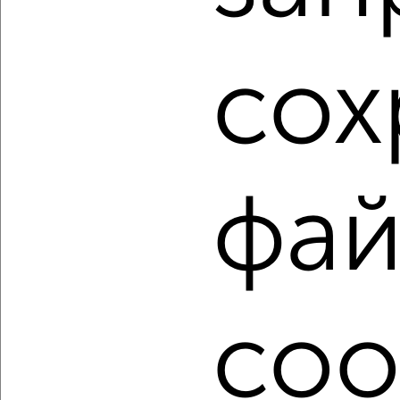
₽
₽
7 831 316
105 800
за м²
Агентство, 06.08.2026
сох
1 / 13
2
Как купить трехкомнатную квартиру, с балконом,
лоджией в Волгограде на сайте Волгоград-
недвижимость?
фай
Используя удобную форму поиска с множеством
фильтров и сортировкой по параметрам, вы можете
подобрать для покупки трехкомнатную квартиру, с
балконом, лоджией в Волгограде.
Найденные предложения: 778 объявлений, можно
посмотреть в виде списка или на карте, с описанием,
coo
расположением, ценой и другими подробностями.
Подберите подходящую недвижимость из предложений
от собственников, риэлторов, застройщиков и агенств