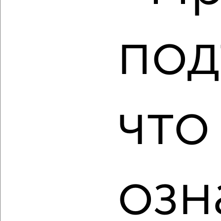
₽
₽
5 800 000
104 200
за м²
Центральный район, мкр. 101-й, Невская 7А
Агентство, 06.08.2026
под
‹
›
что
2
/2
3-к квартира, сданный дом, 65м², 4/9 этаж
₽
₽
7 600 000
116 400
за м²
Ворошиловский район, мкр. 205-й, Ардатовская 16
озн
Агентство, 06.08.2026