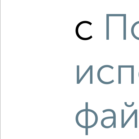
‹
›
с
П
2
/2
3-к квартира, вторичка, 74м², 10/11 этаж
₽
₽
9 990 000
134 700
за м²
исп
Центральный район, ЖК жилой Центральный, проспект
имени В.И. Ленина 72Б
Агентство, 06.08.2026
фай
‹
›
2
/2