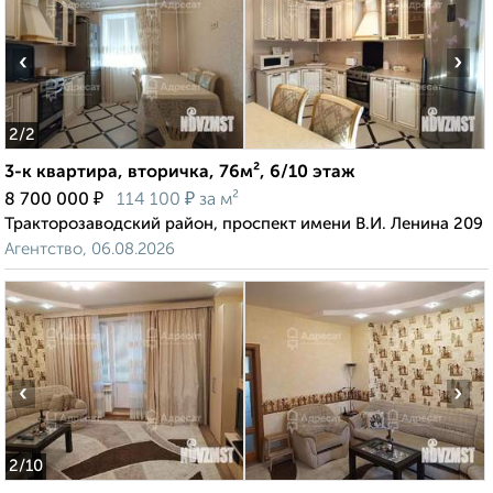
‹
›
2
/2
3-к квартира, вторичка, 76м², 6/10 этаж
₽
₽
8 700 000
114 100
за м²
Тракторозаводский район, проспект имени В.И. Ленина 209
Агентство, 06.08.2026
‹
›
2
/10