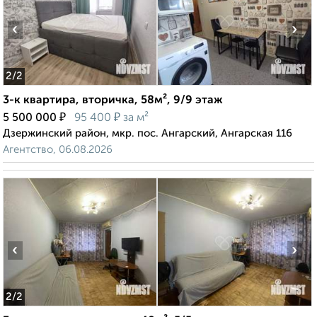
‹
›
2
/2
3-к квартира, вторичка, 58м², 9/9 этаж
₽
₽
5 500 000
95 400
за м²
Дзержинский район, мкр. пос. Ангарский, Ангарская 116
Агентство, 06.08.2026
‹
›
2
/2