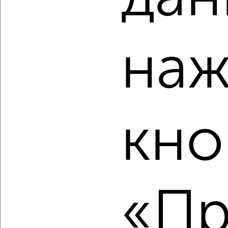
‹
›
наж
2
/2
3-к квартира, вторичка, 70м², 5/9 этаж
₽
₽
7 100 000
101 800
за м²
Дзержинский район, Шекснинская 16
Агентство, 06.08.2026
кно
‹
›
«Пр
2
/2
3-к квартира, вторичка, 56м², 3/5 этаж