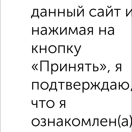
данный сайт 
‹
›
нажимая на
кнопку
2
/2
2-к квартира, строящийся дом, 55м², 5/24 этаж
«Принять», я
₽
₽
6 376 500
117 000
за м²
Агентство, 31.07.2026
подтверждаю
что я
‹
›
ознакомлен(а
2
/2