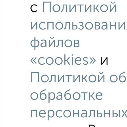
с
Политикой
2-к квартира, вторичка, 54м², 3/7 этаж
₽
₽
6 650 000
122 700
за м²
Агентство, 05.08.2026
использовани
файлов
«cookies»
и
‹
›
Политикой об
2
/2
1-к квартира, вторичка, 30м², 3/5 этаж
обработке
₽
₽
3 500 000
116 700
за м²
Дзержинский район, мкр. Жилгородок, Гейне 11
Агентство, 16.07.2026
персональны
Как купить студию квартиру, с несколькими санузлами в