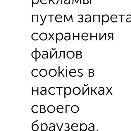
Сайт работает во многих городах России.
путем запрет
Сколько стоит купить студию квартиру в Волгограде?
Цена недвижимости: мин. от
3300000
руб. до макс.
сохранения
14200000
руб.
Средняя цена:
6892841
руб.
файлов
Цена за м2: от
110000
руб. до
152688
руб.
cookies в
Средняя цена за м2:
130053
руб.
Площадь: от
30
м2 до
93
м2
настройках
Средняя площадь:
53
м2
своего
Однокомнатные
Двухкомнатные
Трехкомнатные
4‑комнатные
Квартиры студии
От застройщика
Без посредников
Вторичное жилье
браузера.
В новостройке
В строящемся доме
В новом доме