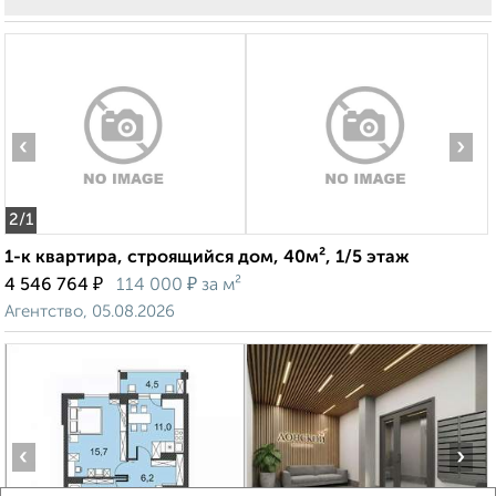
‹
›
2
/1
1-к квартира, строящийся дом, 40м², 1/5 этаж
₽
₽
4 546 764
114 000
за м²
Агентство, 05.08.2026
‹
›