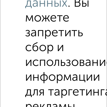
данных
. Вы
Волгограде на сайте Волгоград-недвижимость?
Используя удобную форму поиска с множеством
можете
фильтров и сортировкой по параметрам, вы можете
подобрать для покупки студию квартиру, с несколькими
санузлами в Волгограде.
запретить
Найденные предложения: 0 объявлений, можно
посмотреть в виде списка или на карте, с описанием,
сбор и
расположением, ценой и другими подробностями.
Подберите подходящую недвижимость из предложений
использовани
от собственников, риэлторов, застройщиков и агенств
недвижимости, связаться с ними можно по телефону или
написать сообщение в любом удобном для вас
информации
мессенджере, это безопасно и бесплатно.
Для покупки квартиры доступна ипотека от крупнейших
для таргетинг
банков России: СберБанк, ВТБ, Альфа-Банк,
Россельхозбанк, Совкомбанк, Т-Банк, Росбанк, Почта
Банк на сумму от 400 000 до 120 000 000 рублей сроком
рекламы
до 30 лет.