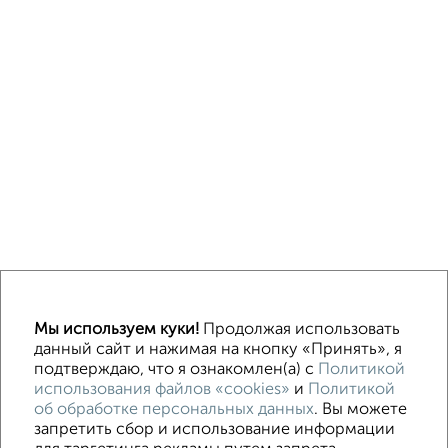
Однокомнатные
Двухкомнатные
3‑комнатные
Квартиры студии
Мы используем куки!
Продолжая использовать
Без посредников
На длительный срок
На сутки
Без мебели
данный сайт и нажимая на кнопку «Принять», я
подтверждаю, что я ознакомлен(а) с
Политикой
использования файлов «cookies»
и
Политикой
Контакты
Политика конфиденциальности
об обработке персональных данных
. Вы можете
Пользовательское соглашение
Волгоград, улица Огарёва 15
запретить сбор и использование информации
© 2015–2026
Сайт-доска объявлений недвижимости
О проекте