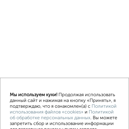
Однокомнатные
Двухкомнатные
3‑комнатные
Квартиры студии
Мы используем куки!
Продолжая использовать
Без посредников
На длительный срок
На сутки
Без мебели
данный сайт и нажимая на кнопку «Принять», я
подтверждаю, что я ознакомлен(а) с
Политикой
использования файлов «cookies»
и
Политикой
Контакты
Политика конфиденциальности
об обработке персональных данных
. Вы можете
Пользовательское соглашение
Волгоград, улица Огарёва 15
запретить сбор и использование информации
© 2015–2026
Сайт-доска объявлений недвижимости
О проекте