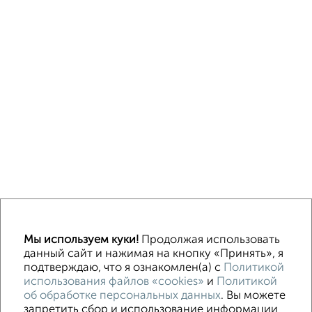
Однокомнатные
Двухкомнатные
3‑комнатные
Квартиры студии
Мы используем куки!
Продолжая использовать
Без посредников
На длительный срок
На сутки
Без мебели
данный сайт и нажимая на кнопку «Принять», я
подтверждаю, что я ознакомлен(а) с
Политикой
использования файлов «cookies»
и
Политикой
Контакты
Политика конфиденциальности
об обработке персональных данных
. Вы можете
Пользовательское соглашение
Волгоград, улица Огарёва 15
запретить сбор и использование информации