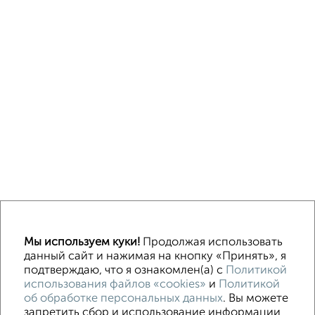
Однокомнатные
Двухкомнатные
3‑комнатные
Квартиры студии
Мы используем куки!
Продолжая использовать
Без посредников
На длительный срок
На сутки
Без мебели
данный сайт и нажимая на кнопку «Принять», я
подтверждаю, что я ознакомлен(а) с
Политикой
использования файлов «cookies»
и
Политикой
Контакты
Политика конфиденциальности
об обработке персональных данных
. Вы можете
Пользовательское соглашение
Волгоград, улица Огарёва 15
запретить сбор и использование информации