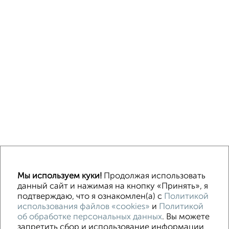
Однокомнатные
Двухкомнатные
3‑комнатные
Квартиры студии
Мы используем куки!
Продолжая использовать
Без посредников
На длительный срок
На сутки
Без мебели
данный сайт и нажимая на кнопку «Принять», я
подтверждаю, что я ознакомлен(а) с
Политикой
использования файлов «cookies»
и
Политикой
Контакты
Политика конфиденциальности
об обработке персональных данных
. Вы можете
Пользовательское соглашение
Волгоград, улица Огарёва 15
запретить сбор и использование информации