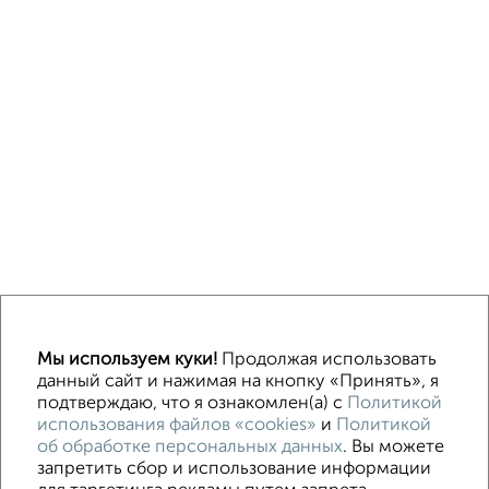
Однокомнатные
Двухкомнатные
3‑комнатные
Квартиры студии
Мы используем куки!
Продолжая использовать
Без посредников
На длительный срок
На сутки
Без мебели
данный сайт и нажимая на кнопку «Принять», я
подтверждаю, что я ознакомлен(а) с
Политикой
использования файлов «cookies»
и
Политикой
Контакты
Политика конфиденциальности
об обработке персональных данных
. Вы можете
Пользовательское соглашение
Волгоград, улица Огарёва 15
запретить сбор и использование информации
© 2015–2026
Сайт-доска объявлений недвижимости
О проекте