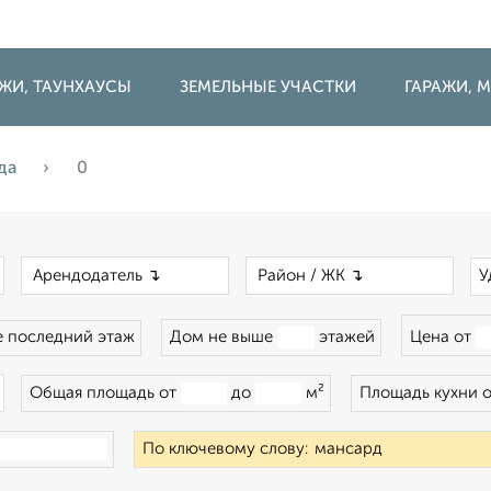
ДЖИ, ТАУНХАУСЫ
ЗЕМЕЛЬНЫЕ УЧАСТКИ
ГАРАЖИ,
да
0
×
×
×
У
 последний этаж
Дом не выше
этажей
Цена от
×
Общая площадь от
до
м²
Площадь кухни 
По ключевому слову: