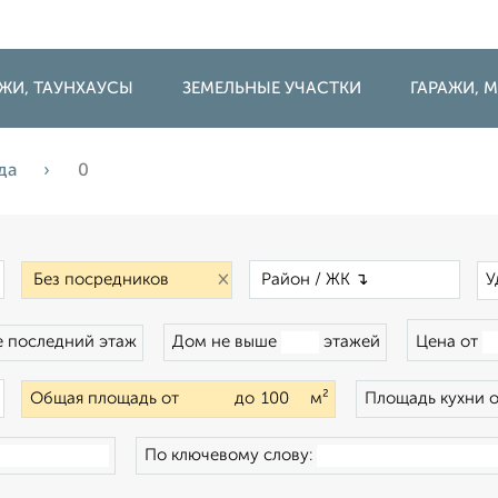
ДЖИ, ТАУНХАУСЫ
ЗЕМЕЛЬНЫЕ УЧАСТКИ
ГАРАЖИ,
да
0
×
×
×
У
 последний этаж
Дом не выше
этажей
Цена от
×
Общая площадь от
до
м²
Площадь кухни 
По ключевому слову: