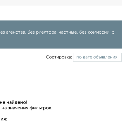
ез агенства, без риелтора, частные, без комиссии, c
Сортировка:
не найдено!
 на значения фильтров.
ия: