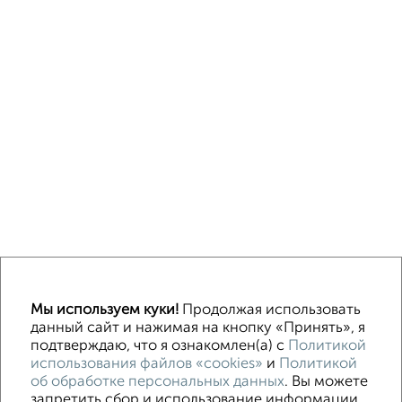
Однокомнатные
Двухкомнатные
3‑комнатные
Квартиры студии
Мы используем куки!
Продолжая использовать
Без посредников
На длительный срок
На сутки
Без мебели
данный сайт и нажимая на кнопку «Принять», я
подтверждаю, что я ознакомлен(а) с
Политикой
использования файлов «cookies»
и
Политикой
Контакты
Политика конфиденциальности
об обработке персональных данных
. Вы можете
Пользовательское соглашение
Волгоград, улица Огарёва 15
запретить сбор и использование информации