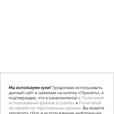
Однокомнатные
Двухкомнатные
3‑комнатные
Квартиры студии
Мы используем куки!
Продолжая использовать
Без посредников
На длительный срок
На сутки
Без мебели
данный сайт и нажимая на кнопку «Принять», я
подтверждаю, что я ознакомлен(а) с
Политикой
использования файлов «cookies»
и
Политикой
Контакты
Политика конфиденциальности
об обработке персональных данных
. Вы можете
Пользовательское соглашение
Волгоград, улица Огарёва 15
запретить сбор и использование информации