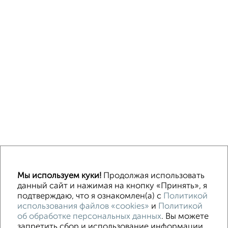
Однокомнатные
Двухкомнатные
3‑комнатные
Квартиры студии
Мы используем куки!
Продолжая использовать
Без посредников
На длительный срок
На сутки
Без мебели
данный сайт и нажимая на кнопку «Принять», я
подтверждаю, что я ознакомлен(а) с
Политикой
использования файлов «cookies»
и
Политикой
Контакты
Политика конфиденциальности
об обработке персональных данных
. Вы можете
Пользовательское соглашение
Волгоград, улица Огарёва 15
запретить сбор и использование информации