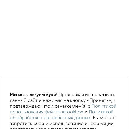
Однокомнатные
Двухкомнатные
3‑комнатные
Квартиры студии
Мы используем куки!
Продолжая использовать
Без посредников
На длительный срок
На сутки
Без мебели
данный сайт и нажимая на кнопку «Принять», я
подтверждаю, что я ознакомлен(а) с
Политикой
использования файлов «cookies»
и
Политикой
Контакты
Политика конфиденциальности
об обработке персональных данных
. Вы можете
Пользовательское соглашение
Волгоград, улица Огарёва 15
запретить сбор и использование информации
© 2015–2026
Сайт-доска объявлений недвижимости
О проекте