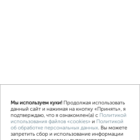
Однокомнатные
Двухкомнатные
3‑комнатные
Квартиры студии
Мы используем куки!
Продолжая использовать
Без посредников
На длительный срок
На сутки
Без мебели
данный сайт и нажимая на кнопку «Принять», я
подтверждаю, что я ознакомлен(а) с
Политикой
использования файлов «cookies»
и
Политикой
Контакты
Политика конфиденциальности
об обработке персональных данных
. Вы можете
Пользовательское соглашение
Волгоград, улица Огарёва 15
запретить сбор и использование информации
© 2015–2026
Сайт-доска объявлений недвижимости
О проекте